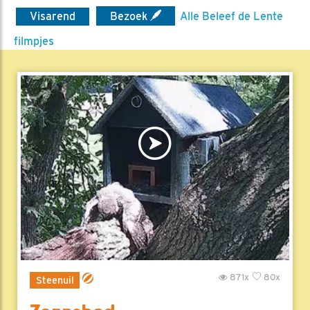
Visarend
Bezoek
Alle Beleef de Lente
filmpjes
871x
80x
Steenuil