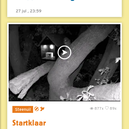
27 jul , 23:59
877x
89x
Steenuil
Startklaar