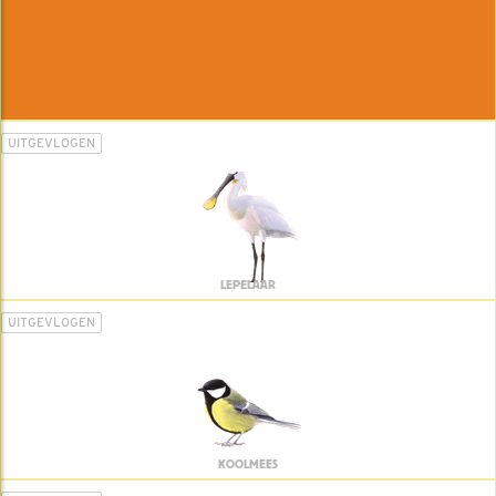
UITGEVLOGEN
LEPELAAR
UITGEVLOGEN
KOOLMEES