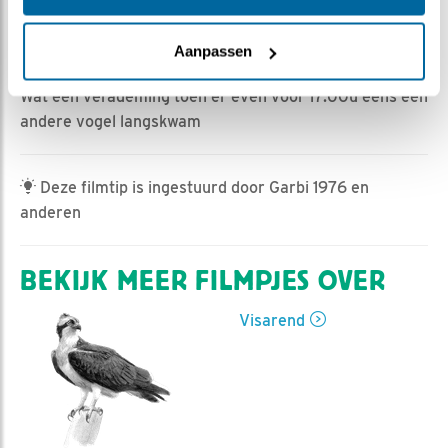
Romke Visser | Geplaatst op 18 april 2024, 20:05 |
Vind ik leuk
|
Bewaar dit filmpje
|
349x
Aanpassen
Dat was me het ganzendagje wel.
Wat een verademing toen er even voor 17:00u eens een
andere vogel langskwam
Deze filmtip is ingestuurd door Garbi 1976 en
anderen
BEKIJK MEER FILMPJES OVER
Visarend