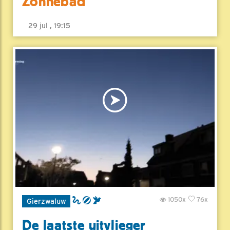
Zonnebad
29 jul , 19:15
1050x
76x
Gierzwaluw
De laatste uitvlieger