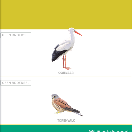
GEEN BROEDSEL
OOIEVAAR
GEEN BROEDSEL
TORENVALK
Wil jij ook de vogels h