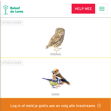
HELP MEE
Men
UITGEVLOGEN
STEENUIL
UITGEVLOGEN
VIJVER
Log in of meld je gratis aan en volg alle livestreams