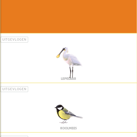
UITGEVLOGEN
LEPELAAR
UITGEVLOGEN
KOOLMEES