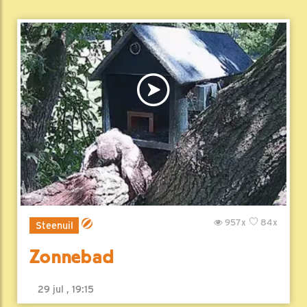
957x
84x
Steenuil
Zonnebad
29 jul , 19:15