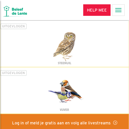
HELP MEE
Men
UITGEVLOGEN
STEENUIL
UITGEVLOGEN
VIJVER
Log in of meld je gratis aan en volg alle livestreams