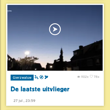
1102x
78x
Gierzwaluw
De laatste uitvlieger
27 jul , 23:59