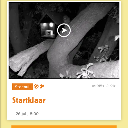
915x
91x
Steenuil
Startklaar
26 jul , 8:00