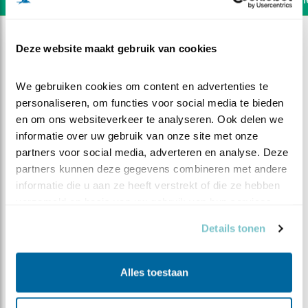
Deze website maakt gebruik van cookies
We gebruiken cookies om content en advertenties te 
personaliseren, om functies voor social media te bieden 
en om ons websiteverkeer te analyseren. Ook delen we 
informatie over uw gebruik van onze site met onze 
partners voor social media, adverteren en analyse. Deze 
partners kunnen deze gegevens combineren met andere 
informatie die u aan ze heeft verstrekt of die ze hebben 
verzameld op basis van uw gebruik van hun services.
Details tonen
DEEL DIT FILMPJE
Alles toestaan
Gaan we prooioverdrachten
zien?