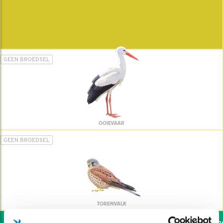
GEEN BROEDSEL
OOIEVAAR
GEEN BROEDSEL
TORENVALK
Wil jij ook de vogels hel