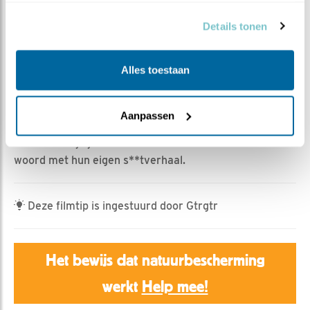
Jan Dagevos | Geplaatst op 4 mei 2025, 9:48 |
Vind
ik leuk
|
Bewaar dit filmpje
|
376x
Details tonen
De kuikens nemen hun plaats op het nest al behoorlijk
in, zo groot zijn ze al geworden.
Alles toestaan
Deze keer wat minder aandacht voor wat er aan de ene
kant de kuikens in gaat en wat meer voor wat er aan de
Aanpassen
andere kant weer uit komt.
Hoe versier je je nest? Zeearendinfluencers aan het
woord met hun eigen s**tverhaal.
Deze filmtip is ingestuurd door Gtrgtr
Het bewijs dat natuurbescherming
werkt
Help mee!