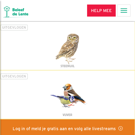
HELP MEE
Men
UITGEVLOGEN
STEENUIL
UITGEVLOGEN
VIJVER
Log in of meld je gratis aan en volg alle livestreams