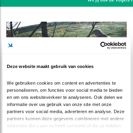
Deze website maakt gebruik van cookies
We gebruiken cookies om content en advertenties te 
personaliseren, om functies voor social media te bieden 
en om ons websiteverkeer te analyseren. Ook delen we 
DEEL DIT FILMPJE
informatie over uw gebruik van onze site met onze 
partners voor social media, adverteren en analyse. Deze 
Flatsverhaal
partners kunnen deze gegevens combineren met andere 
informatie die u aan ze heeft verstrekt of die ze hebben 
verzameld op basis van uw gebruik van hun services.