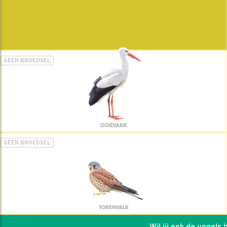
GEEN BROEDSEL
OOIEVAAR
GEEN BROEDSEL
TORENVALK
Wil jij ook de vogels he