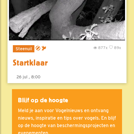
877x
89x
Steenuil
Startklaar
26 jul , 8:00
Blijf op de hoogte
Meld je aan voor Vogelnieuws en ontvang
nieuws, inspiratie en tips over vogels. En blijf
op de hoogte van beschermingsprojecten en
evenementen.