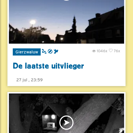
1046x
76x
Gierzwaluw
De laatste uitvlieger
27 jul , 23:59