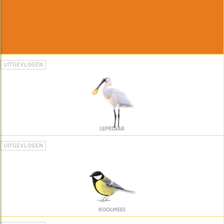
UITGEVLOGEN
LEPELAAR
UITGEVLOGEN
KOOLMEES