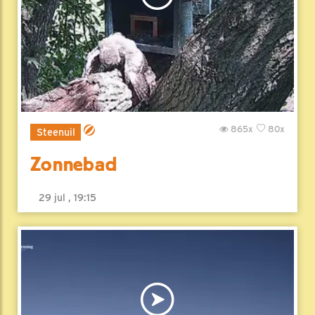
865x
80x
Steenuil
Zonnebad
29 jul , 19:15