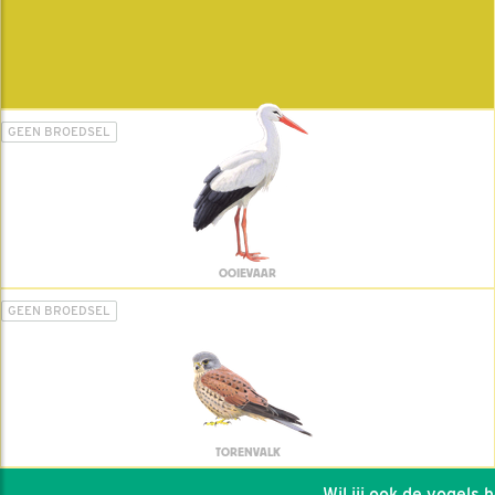
GEEN BROEDSEL
OOIEVAAR
GEEN BROEDSEL
TORENVALK
Wil jij ook de vogels hel