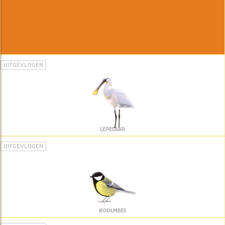
UITGEVLOGEN
LEPELAAR
UITGEVLOGEN
KOOLMEES