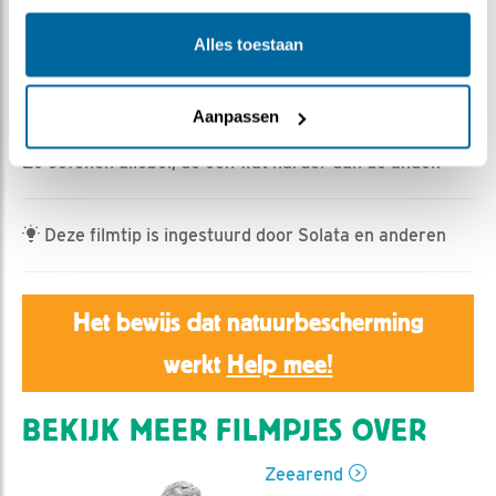
Jan Dagevos | Geplaatst op 27 mei 2026, 8:05 |
Vind ik leuk
|
Bewaar dit filmpje
|
220x
Alles toestaan
De volgende stap is precies dat: met flapperende
vleugels een stapje maken. Vleugels moeten geoefend,
Aanpassen
maar de benen mogen ook sterker worden.
Ze oefenen allebei, de één wat harder dan de ander.
Deze filmtip is ingestuurd door Solata en anderen
Het bewijs dat natuurbescherming
werkt
Help mee!
BEKIJK MEER FILMPJES OVER
Zeearend