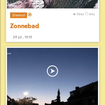
954x
84x
Steenuil
Zonnebad
29 jul , 19:15