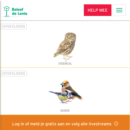
HELP MEE
Men
UITGEVLOGEN
STEENUIL
UITGEVLOGEN
VIJVER
Log in of meld je gratis aan en volg alle livestreams