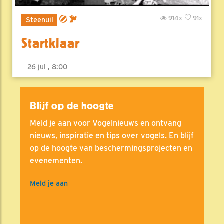
914x
91x
Steenuil
Startklaar
26 jul , 8:00
Blijf op de hoogte
Meld je aan voor Vogelnieuws en ontvang
nieuws, inspiratie en tips over vogels. En blijf
op de hoogte van beschermingsprojecten en
evenementen.
Meld je aan