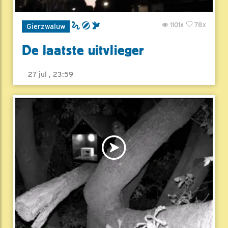
1101x
78x
Gierzwaluw
De laatste uitvlieger
27 jul , 23:59