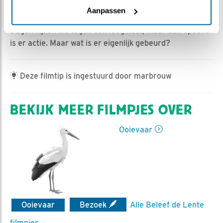
Jan-Willem BDL | Geplaatst op 14 april 2025, 8:48 |
Aanpassen
Vind ik leuk
|
Bewaar dit filmpje
|
280x
Dagen kijken we tegen een leeg nest, maar dan opeens
is er actie. Maar wat is er eigenlijk gebeurd?
Deze filmtip is ingestuurd door marbrouw
BEKIJK MEER FILMPJES OVER
Ooievaar
Ooievaar
Bezoek
Alle Beleef de Lente
filmpjes