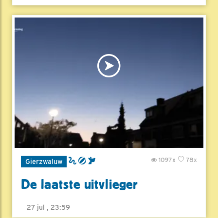
1097x
78x
Gierzwaluw
De laatste uitvlieger
27 jul , 23:59