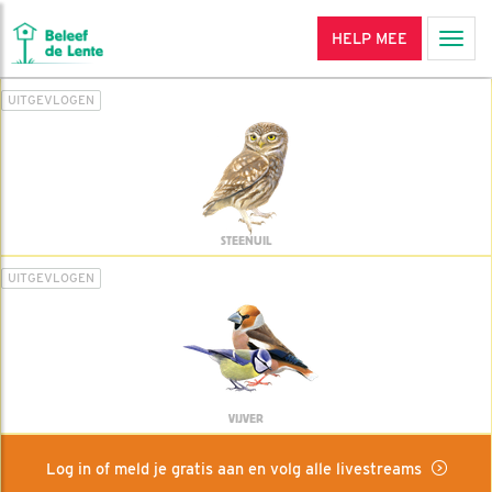
HELP MEE
Men
UITGEVLOGEN
STEENUIL
UITGEVLOGEN
VIJVER
Log in of meld je gratis aan en volg alle livestreams