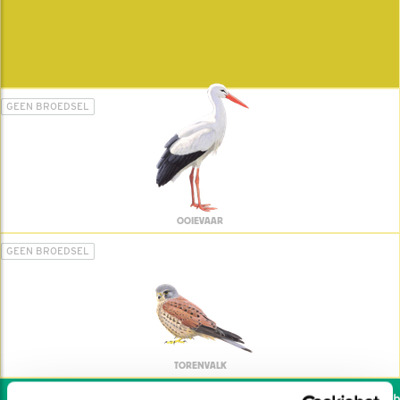
GEEN BROEDSEL
OOIEVAAR
GEEN BROEDSEL
TORENVALK
Wil jij ook de vogels he