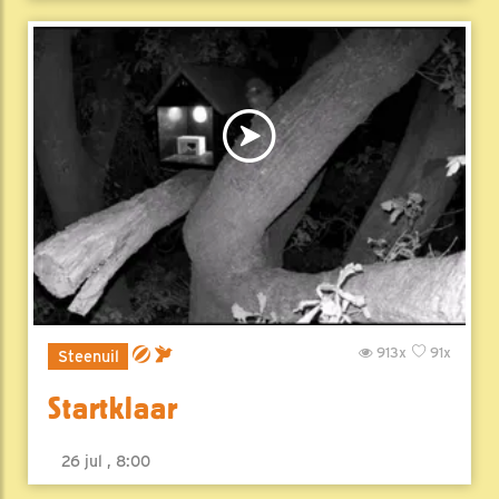
913x
91x
Steenuil
Startklaar
26 jul , 8:00