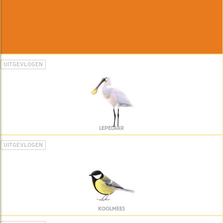
UITGEVLOGEN
LEPELAAR
UITGEVLOGEN
KOOLMEES