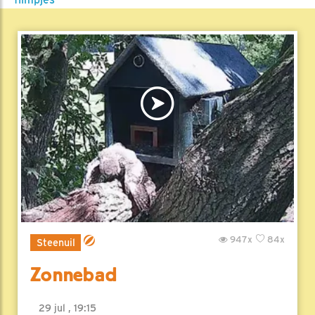
947x
84x
Steenuil
Zonnebad
29 jul , 19:15