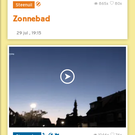
865x
80x
Steenuil
Zonnebad
29 jul , 19:15
1046x
76x