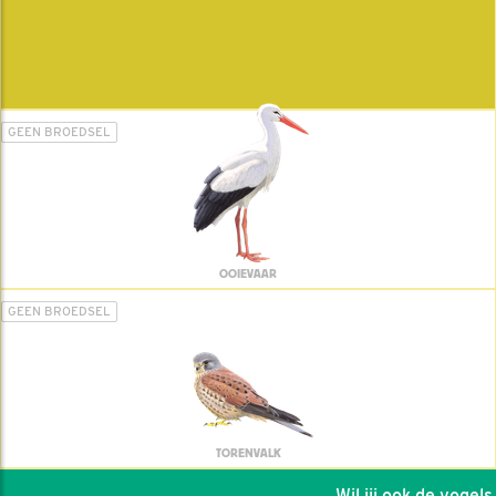
GEEN BROEDSEL
OOIEVAAR
GEEN BROEDSEL
TORENVALK
Wil jij ook de vogels h