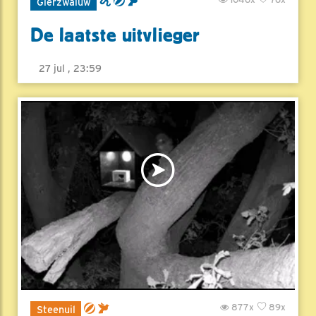
Gierzwaluw
De laatste uitvlieger
27 jul , 23:59
877x
89x
Steenuil