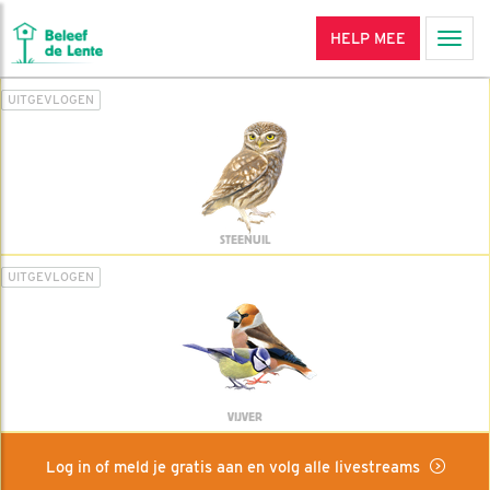
HELP MEE
Men
UITGEVLOGEN
STEENUIL
UITGEVLOGEN
VIJVER
Log in of meld je gratis aan en volg alle livestreams