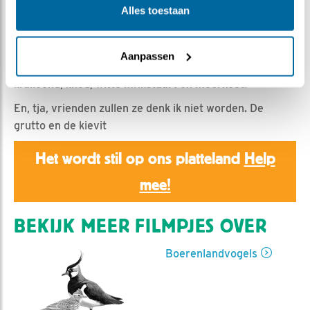
Romke Visser | Geplaatst op 29 april 2023, 19:40 |
Alles toestaan
Vind ik leuk
|
Bewaar dit filmpje
|
283x
Even wat momentjes van vandaag.
Aanpassen
We zien o.a. de grauwe gans bij nacht, de slobeend,
krakeend, kneu, witte kwikstaart en meerkoet.
En, tja, vrienden zullen ze denk ik niet worden. De
grutto en de kievit
Het wordt stil op ons platteland
Help
mee!
BEKIJK MEER FILMPJES OVER
Boerenlandvogels