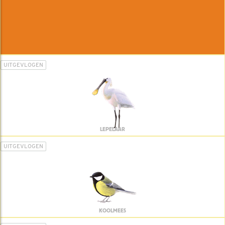
UITGEVLOGEN
LEPELAAR
UITGEVLOGEN
KOOLMEES