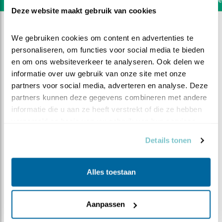
Deze website maakt gebruik van cookies
We gebruiken cookies om content en advertenties te 
personaliseren, om functies voor social media te bieden 
en om ons websiteverkeer te analyseren. Ook delen we 
informatie over uw gebruik van onze site met onze 
partners voor social media, adverteren en analyse. Deze 
partners kunnen deze gegevens combineren met andere 
informatie die u aan ze heeft verstrekt of die ze hebben 
verzameld op basis van uw gebruik van hun services.
Details tonen
DEEL DIT FILMPJE
Alles toestaan
Even kennismaken
Aanpassen