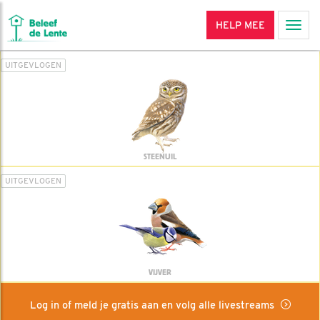
HELP MEE
Men
UITGEVLOGEN
STEENUIL
UITGEVLOGEN
VIJVER
Log in of meld je gratis aan en volg alle livestreams