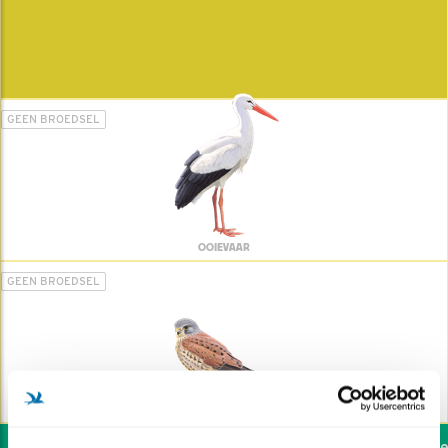
GEEN BROEDSEL
OOIEVAAR
GEEN BROEDSEL
TORENVALK
Wil jij ook de vogels help