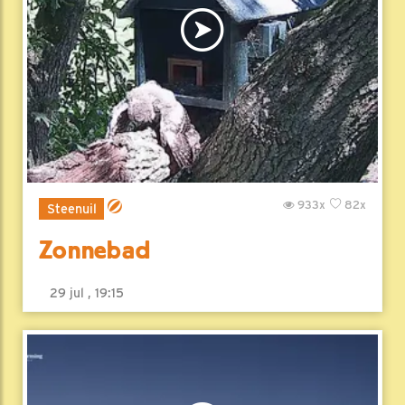
933x
82x
Steenuil
Zonnebad
29 jul , 19:15