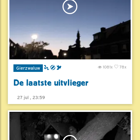
1081x
78x
Gierzwaluw
De laatste uitvlieger
27 jul , 23:59