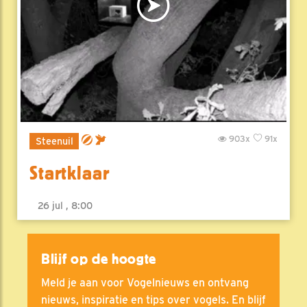
903x
91x
Steenuil
Startklaar
26 jul , 8:00
Blijf op de hoogte
Meld je aan voor Vogelnieuws en ontvang
nieuws, inspiratie en tips over vogels. En blijf