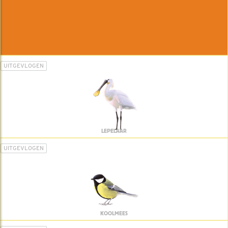
UITGEVLOGEN
LEPELAAR
UITGEVLOGEN
KOOLMEES