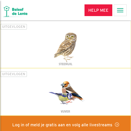
HELP MEE
Men
UITGEVLOGEN
STEENUIL
UITGEVLOGEN
VIJVER
Log in of meld je gratis aan en volg alle livestreams