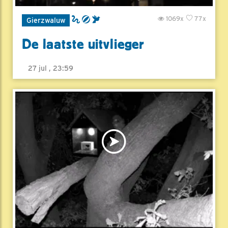
1069x
77x
Gierzwaluw
De laatste uitvlieger
27 jul , 23:59