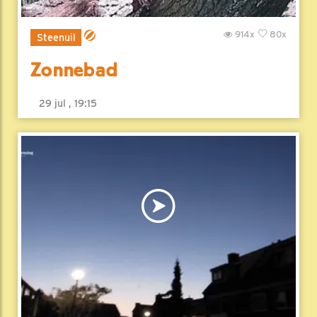
914x
80x
Steenuil
Zonnebad
29 jul , 19:15