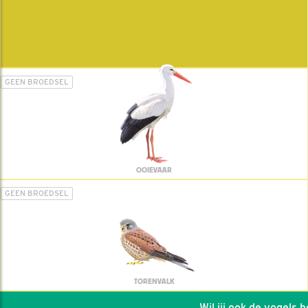
GEEN BROEDSEL
OOIEVAAR
GEEN BROEDSEL
TORENVALK
Wil jij ook de vogels hel