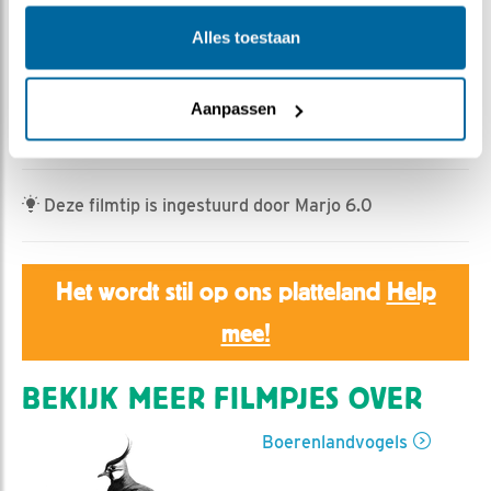
Romke Visser | Geplaatst op 18 mei 2025, 17:45 |
Vind ik leuk
|
Bewaar dit filmpje
|
279x
Alles toestaan
Na het middaguur leek het even wat onrustig rond het
paalnest.
Aanpassen
Een tureluur landde even op het nest.
Deze filmtip is ingestuurd door Marjo 6.0
Het wordt stil op ons platteland
Help
mee!
BEKIJK MEER FILMPJES OVER
Boerenlandvogels