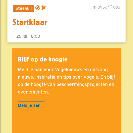
895x
89x
Steenuil
Startklaar
26 jul , 8:00
Blijf op de hoogte
Meld je aan voor Vogelnieuws en ontvang
nieuws, inspiratie en tips over vogels. En blijf
op de hoogte van beschermingsprojecten en
evenementen.
Meld je aan