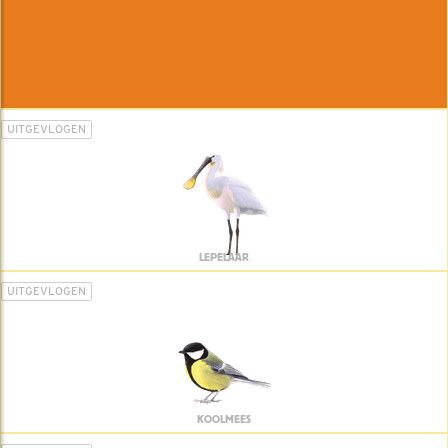
UITGEVLOGEN
LEPELAAR
UITGEVLOGEN
KOOLMEES