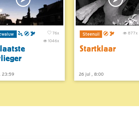
76x
877x
zwaluw
Steenuil
1046x
laatste
Startklaar
vlieger
 , 23:59
26 jul , 8:00