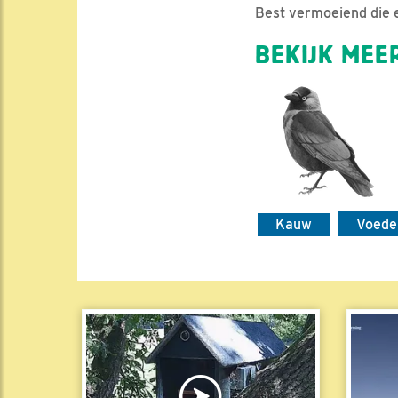
Best vermoeiend die 
BEKIJK MEER
Kauw
Voede