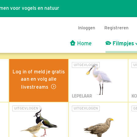
men voor vogels en natuur
Inloggen
Registreren
Home
Filmpjes
UITGEVLOGEN
U
Log in of meld je gratis
aan en volg alle
livestreams
LEPELAAR
KO
UITGEVLOGEN
UITGEVLOGEN
G