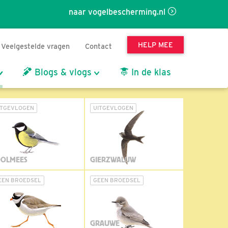
naar vogelbescherming.nl
HELP MEE
Veelgestelde vragen
Contact
Blogs & vlogs
In de klas
ITGEVLOGEN
UITGEVLOGEN
OLMEES
GIERZWALUW
EEN BROEDSEL
GEEN BROEDSEL
GRAUWE