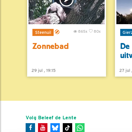
865x
80x
Steenuil
Gier
Zonnebad
De 
uit
29 jul , 19:15
27 jul
Volg Beleef de Lente