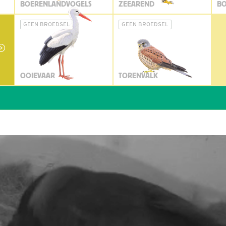
BOERENLANDVOGELS
ZEEAREND
BO
GEEN BROEDSEL
GEEN BROEDSEL
OOIEVAAR
TORENVALK