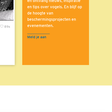
en ontvang nieuws, inspiratie
en tips over vogels. En blijf op
de hoogte van
beschermingsprojecten en
evenementen.
89x
Meld je aan