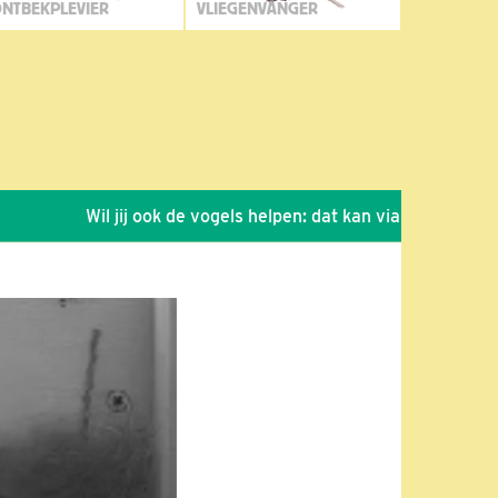
NTBEKPLEVIER
VLIEGENVANGER
Wil jij ook de vogels helpen: dat kan via de link!
*
S