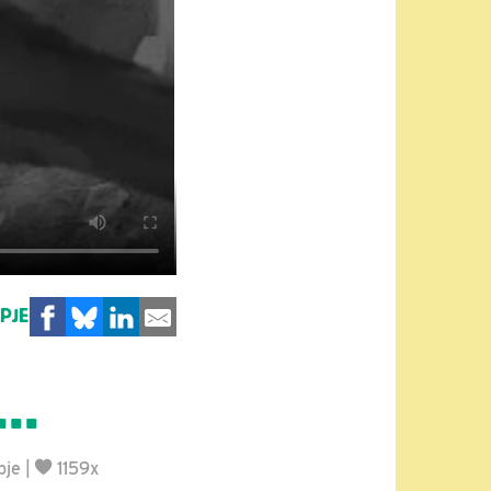
MPJE
..
pje
|
1159x