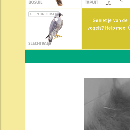
BOSUIL
TAPUIT
GEEN BROEDSEL
Geniet je van de
vogels? Help mee
SLECHTVALK