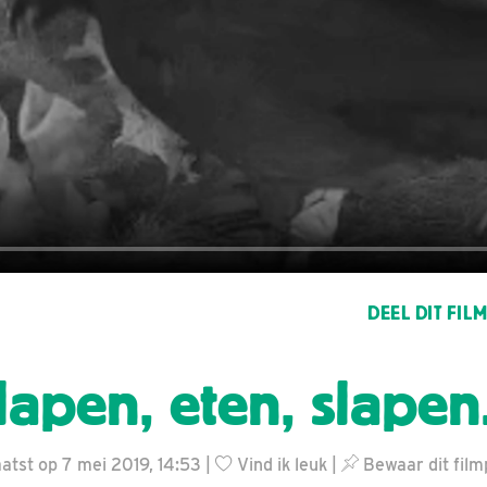
DEEL DIT FIL
lapen, eten, slapen.
tst op 7 mei 2019, 14:53 |
Vind ik leuk
|
Bewaar dit film