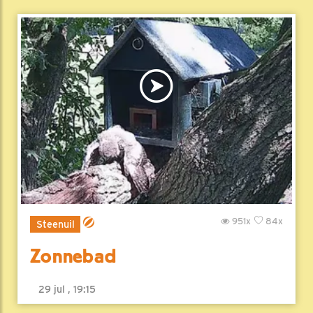
951x
84x
Steenuil
Zonnebad
29 jul , 19:15