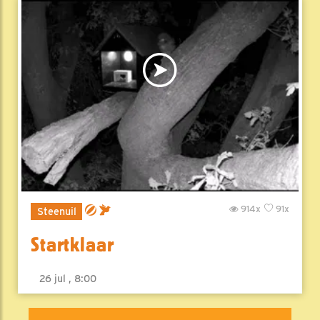
914x
91x
Steenuil
Startklaar
26 jul , 8:00