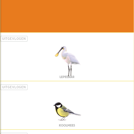
UITGEVLOGEN
LEPELAAR
UITGEVLOGEN
KOOLMEES