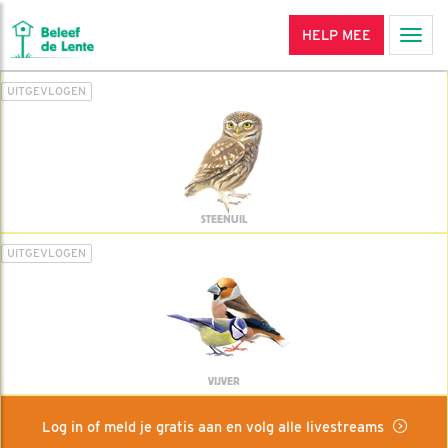
HELP MEE
Men
UITGEVLOGEN
STEENUIL
UITGEVLOGEN
VIJVER
Log in of meld je gratis aan en volg alle livestreams