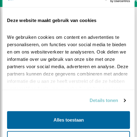
Deze website maakt gebruik van cookies
We gebruiken cookies om content en advertenties te 
personaliseren, om functies voor social media te bieden 
en om ons websiteverkeer te analyseren. Ook delen we 
informatie over uw gebruik van onze site met onze 
partners voor social media, adverteren en analyse. Deze 
partners kunnen deze gegevens combineren met andere 
informatie die u aan ze heeft verstrekt of die ze hebben 
verzameld op basis van uw gebruik van hun services.
Details tonen
DEEL DIT FILMPJE
Alles toestaan
Eten, eten en nog eens eten….