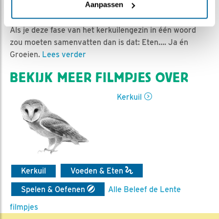
Ed Hoogkamer | Geplaatst op 24 mei 2025, 15:00 |
Aanpassen
Vind ik leuk
|
Bewaar dit filmpje
|
211x
Als je deze fase van het kerkuilengezin in één woord
zou moeten samenvatten dan is dat: Eten…. Ja én
Groeien.
Lees verder
BEKIJK MEER FILMPJES OVER
Kerkuil
Kerkuil
Voeden & Eten
Spelen & Oefenen
Alle Beleef de Lente
filmpjes