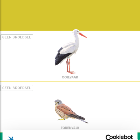
GEEN BROEDSEL
OOIEVAAR
GEEN BROEDSEL
TORENVALK
Wil jij ook de vogels helpen: