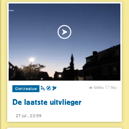
1098x
78x
Gierzwaluw
De laatste uitvlieger
27 jul , 23:59