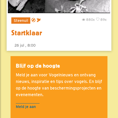
880x
89x
Steenuil
Startklaar
26 jul , 8:00
Blijf op de hoogte
Meld je aan voor Vogelnieuws en ontvang
nieuws, inspiratie en tips over vogels. En blijf
op de hoogte van beschermingsprojecten en
evenementen.
Meld je aan