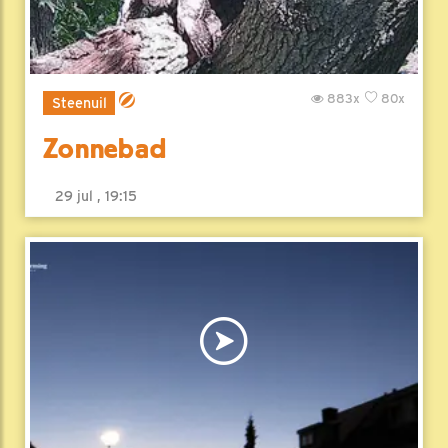
883x
80x
Steenuil
Zonnebad
29 jul , 19:15