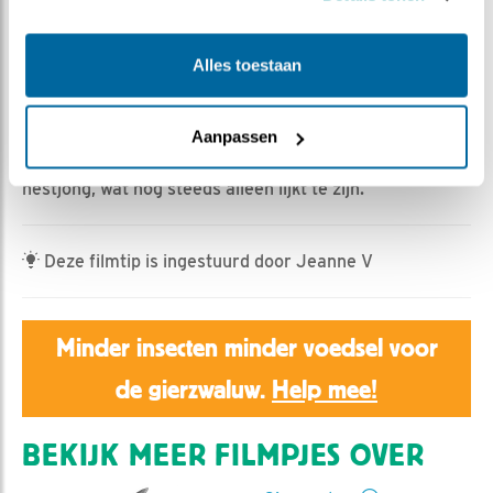
HannahK | Geplaatst op 6 juni 2026, 20:14 |
Vind ik
leuk
|
Bewaar dit filmpje
|
181x
Alles toestaan
Een grote wespensoort hangt rond de opening van
nestkast 2. De gierzwaluw die bij de ingang zit, lijkt dat
maar niks te vinden.
Aanpassen
Later op de middag is er nog een voedering van het
nestjong, wat nog steeds alleen lijkt te zijn.
Deze filmtip is ingestuurd door Jeanne V
Minder insecten minder voedsel voor
de gierzwaluw.
Help mee!
BEKIJK MEER FILMPJES OVER