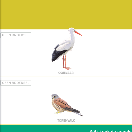
GEEN BROEDSEL
OOIEVAAR
GEEN BROEDSEL
TORENVALK
Wil jij ook de vogels h