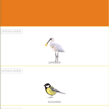
UITGEVLOGEN
LEPELAAR
UITGEVLOGEN
KOOLMEES