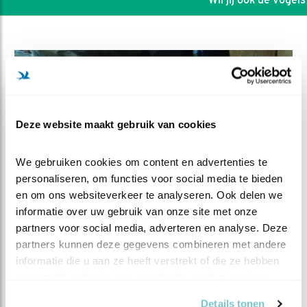
Deze website maakt gebruik van cookies
We gebruiken cookies om content en advertenties te 
personaliseren, om functies voor social media te bieden 
en om ons websiteverkeer te analyseren. Ook delen we 
informatie over uw gebruik van onze site met onze 
partners voor social media, adverteren en analyse. Deze 
DEEL DIT FILMPJE
partners kunnen deze gegevens combineren met andere 
informatie die u aan ze heeft verstrekt of die ze hebben 
Enge wesp en voedering
verzameld op basis van uw gebruik van hun services.
Details tonen