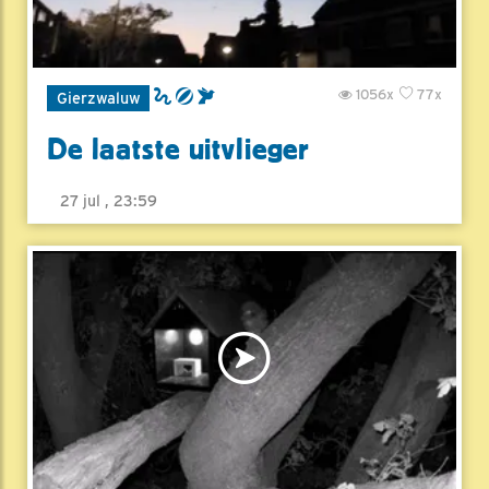
1056x
77x
Gierzwaluw
De laatste uitvlieger
27 jul , 23:59