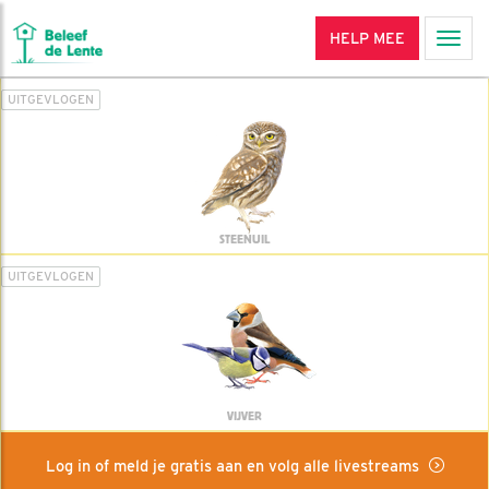
HELP MEE
Men
UITGEVLOGEN
STEENUIL
UITGEVLOGEN
VIJVER
Log in of meld je gratis aan en volg alle livestreams