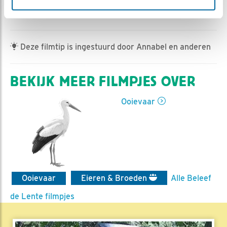
Jan-Willem BDL | Geplaatst op 2 mei 2022, 17:25 |
Vind ik leuk
|
Bewaar dit filmpje
|
495x
Deze filmtip is ingestuurd door Annabel en anderen
BEKIJK MEER FILMPJES OVER
Ooievaar
Ooievaar
Eieren & Broeden
Alle Beleef
de Lente filmpjes