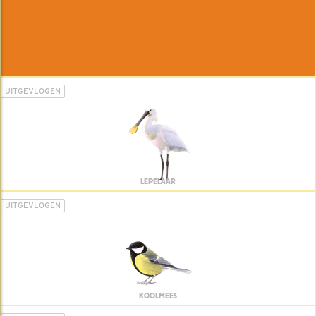
UITGEVLOGEN
LEPELAAR
UITGEVLOGEN
KOOLMEES