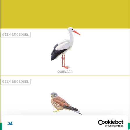
GEEN BROEDSEL
OOIEVAAR
GEEN BROEDSEL
TORENVALK
Wil jij ook de vogels hel