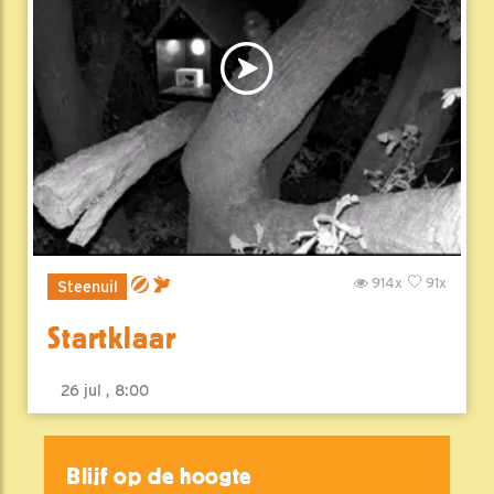
914x
91x
Steenuil
Startklaar
26 jul , 8:00
Blijf op de hoogte