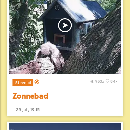
953x
84x
Steenuil
Zonnebad
29 jul , 19:15