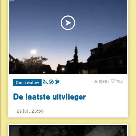
1098x
78x
Gierzwaluw
De laatste uitvlieger
27 jul , 23:59