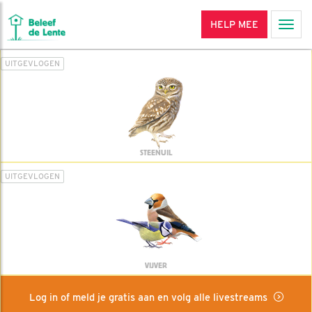
HELP MEE
Men
UITGEVLOGEN
STEENUIL
UITGEVLOGEN
VIJVER
Log in of meld je gratis aan en volg alle livestreams