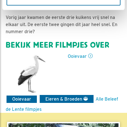
Jan-Willem BDL | Geplaatst op 3 mei 2021, 11:37 |
Vind ik leuk
|
Bewaar dit filmpje
|
682x
Vorig jaar kwamen de eerste drie kuikens vrij snel na
elkaar uit. De eerste twee gingen dit jaar heel snel. En
nummer drie?
BEKIJK MEER FILMPJES OVER
Ooievaar
Ooievaar
Eieren & Broeden
Alle Beleef
de Lente filmpjes