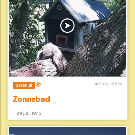
933x
82x
Steenuil
Zonnebad
29 jul , 19:15