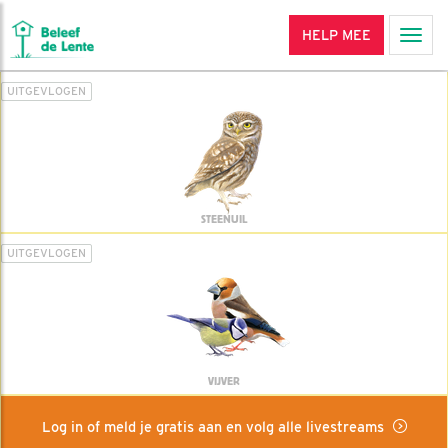
HELP MEE
Men
UITGEVLOGEN
STEENUIL
UITGEVLOGEN
VIJVER
Log in of meld je gratis aan en volg alle livestreams