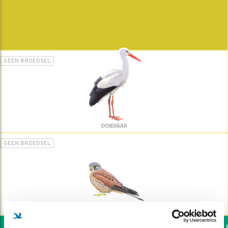
GEEN BROEDSEL
OOIEVAAR
GEEN BROEDSEL
TORENVALK
Wil jij ook de vogels h