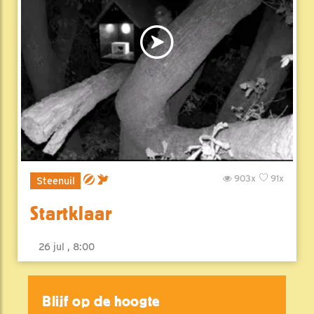
903x
91x
Steenuil
Startklaar
26 jul , 8:00
Blijf op de hoogte