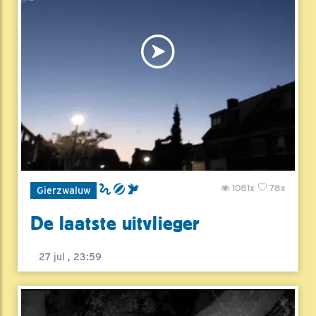
1081x
78x
Gierzwaluw
De laatste uitvlieger
27 jul , 23:59