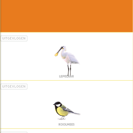
UITGEVLOGEN
LEPELAAR
UITGEVLOGEN
KOOLMEES