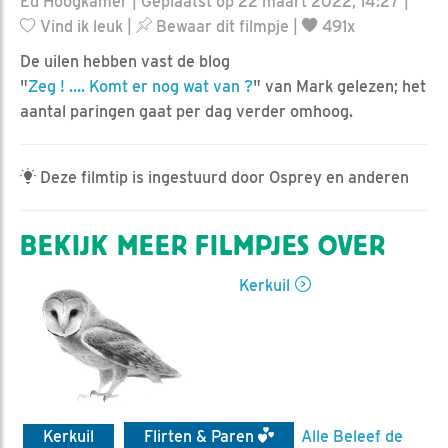
Ed Hoogkamer | Geplaatst op 22 maart 2022, 14:27 |
Vind ik leuk
|
Bewaar dit filmpje
|
491x
De uilen hebben vast de blog
"
Zeg ! …. Komt er nog wat van ?
" van Mark gelezen; het
aantal paringen gaat per dag verder omhoog.
Deze filmtip is ingestuurd door Osprey en anderen
BEKIJK MEER FILMPJES OVER
Kerkuil
Kerkuil
Flirten & Paren
Alle Beleef de