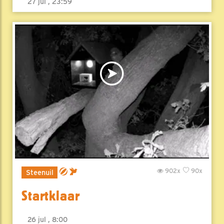
27 jul , 23:59
902x
90x
Steenuil
Startklaar
26 jul , 8:00