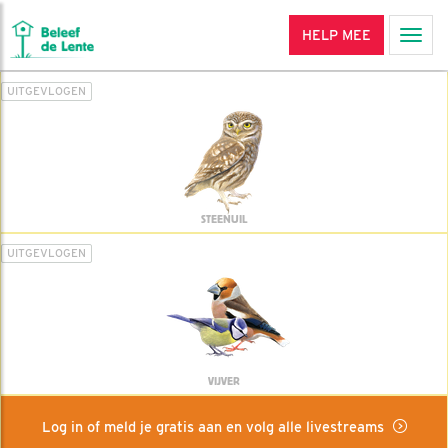
HELP MEE
Men
UITGEVLOGEN
STEENUIL
UITGEVLOGEN
VIJVER
Log in of meld je gratis aan en volg alle livestreams