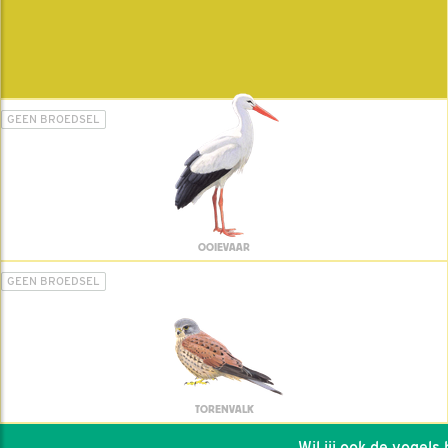
GEEN BROEDSEL
OOIEVAAR
GEEN BROEDSEL
TORENVALK
Wil jij ook de vogels he