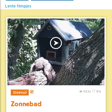
Lente filmpjes
933x
81x
Steenuil
Zonnebad