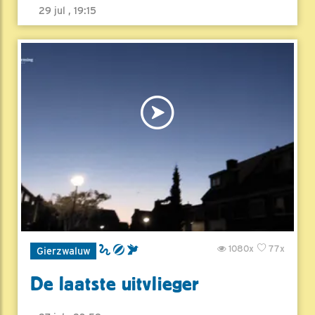
29 jul , 19:15
1080x
77x
Gierzwaluw
De laatste uitvlieger