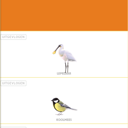
UITGEVLOGEN
LEPELAAR
UITGEVLOGEN
KOOLMEES