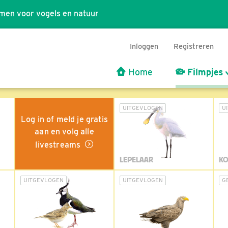
men voor vogels en natuur
Inloggen
Registreren
Home
Filmpjes
UITGEVLOGEN
U
Log in of meld je gratis
aan en volg alle
livestreams
LEPELAAR
KO
UITGEVLOGEN
UITGEVLOGEN
G