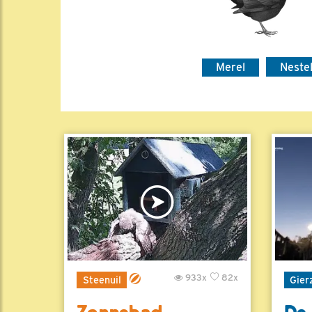
Merel
Neste
933x
82x
Steenuil
Gier