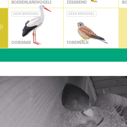
BOERENLANDVOGELS
ZEEAREND
BO
GEEN BROEDSEL
GEEN BROEDSEL
OOIEVAAR
TORENVALK