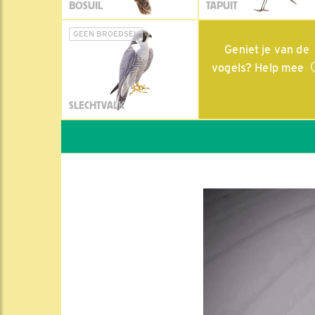
BOSUIL
TAPUIT
GEEN BROEDSEL
Geniet je van de
vogels? Help mee
SLECHTVALK