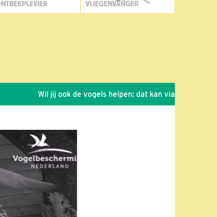
NTBEKPLEVIER
VLIEGENVANGER
Wil jij ook de vogels helpen: dat kan via de link!
*
Sei