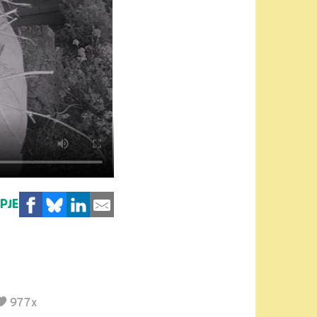
MPJE
977x