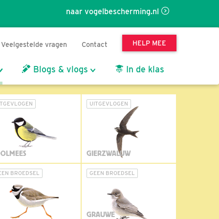
naar vogelbescherming.nl
HELP MEE
Veelgestelde vragen
Contact
Blogs & vlogs
In de klas
ITGEVLOGEN
UITGEVLOGEN
OLMEES
GIERZWALUW
EEN BROEDSEL
GEEN BROEDSEL
GRAUWE