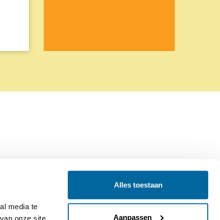
Alles toestaan
Contact
Colofon
l media te 
Aanpassen
an onze site 