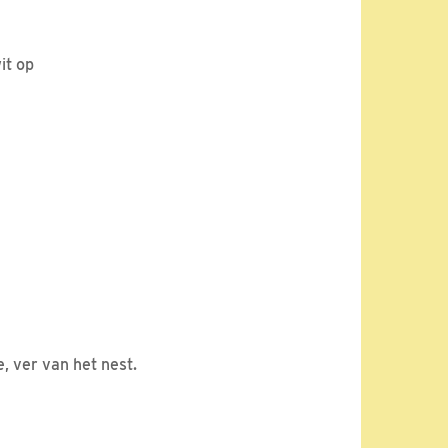
it op
oe, ver van het nest.
.