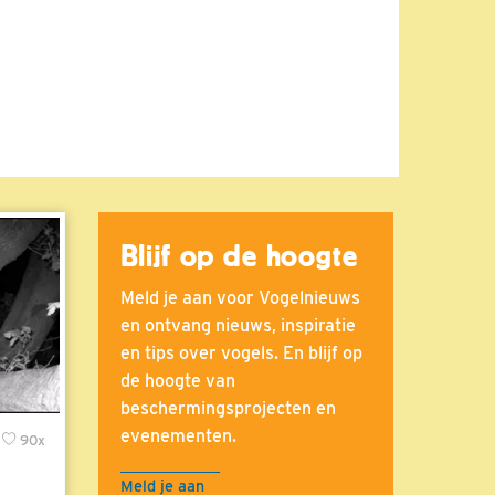
Blijf op de hoogte
Meld je aan voor Vogelnieuws
en ontvang nieuws, inspiratie
en tips over vogels. En blijf op
de hoogte van
beschermingsprojecten en
evenementen.
90x
Meld je aan