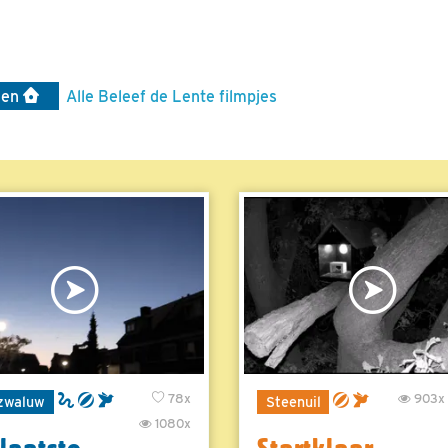
len
Alle Beleef de Lente filmpjes
78x
903x
zwaluw
Steenuil
1080x