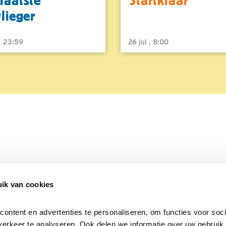
laatste
Startklaar
vlieger
 , 23:59
26 jul , 8:00
ik van cookies
Over Beleef de Lente
Mijn privacy
Cookieverklaring
ntent en advertenties te personaliseren, om functies voor socia
erkeer te analyseren. Ook delen we informatie over uw gebruik v