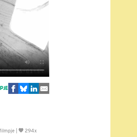
MPJE
filmpje
|
294x