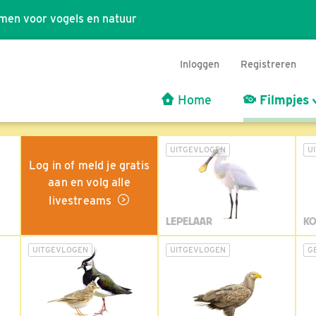
men voor vogels en natuur
Inloggen
Registreren
Home
Filmpjes
UITGEVLOGEN
U
Log in of meld je gratis
aan en volg alle
livestreams
LEPELAAR
KO
UITGEVLOGEN
UITGEVLOGEN
G