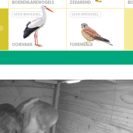
BOERENLANDVOGELS
ZEEAREND
BO
GEEN BROEDSEL
GEEN BROEDSEL
OOIEVAAR
TORENVALK