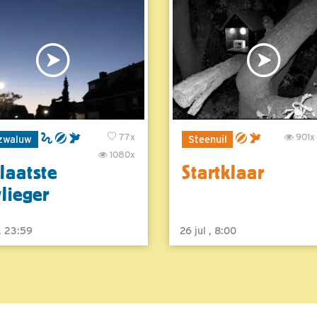
77x
901x
zwaluw
Steenuil
1080x
laatste
Startklaar
vlieger
 , 23:59
26 jul , 8:00