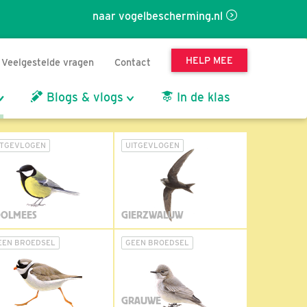
naar vogelbescherming.nl
HELP MEE
Veelgestelde vragen
Contact
Blogs & vlogs
In de klas
ITGEVLOGEN
UITGEVLOGEN
OLMEES
GIERZWALUW
EEN BROEDSEL
GEEN BROEDSEL
GRAUWE