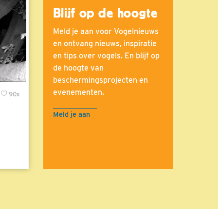
Blijf op de hoogte
Meld je aan voor Vogelnieuws
en ontvang nieuws, inspiratie
en tips over vogels. En blijf op
de hoogte van
beschermingsprojecten en
evenementen.
90x
Meld je aan