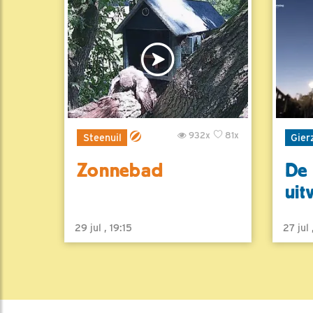
932x
81x
Steenuil
Gier
Zonnebad
De 
uit
29 jul , 19:15
27 jul