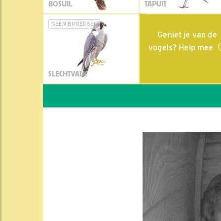
BOSUIL
TAPUIT
GEEN BROEDSEL
Geniet je van de
vogels? Help mee
SLECHTVALK