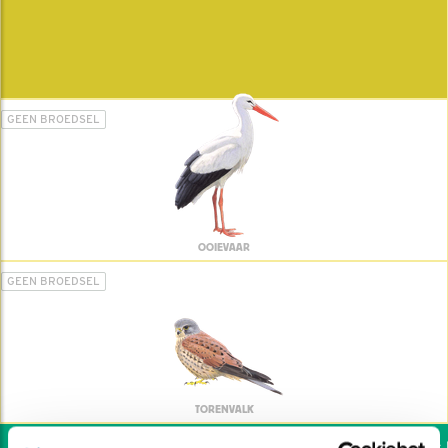
GEEN BROEDSEL
OOIEVAAR
GEEN BROEDSEL
TORENVALK
Wil jij ook de vogels he