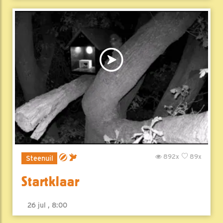
892x
89x
Steenuil
Startklaar
26 jul , 8:00