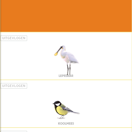
UITGEVLOGEN
LEPELAAR
UITGEVLOGEN
KOOLMEES