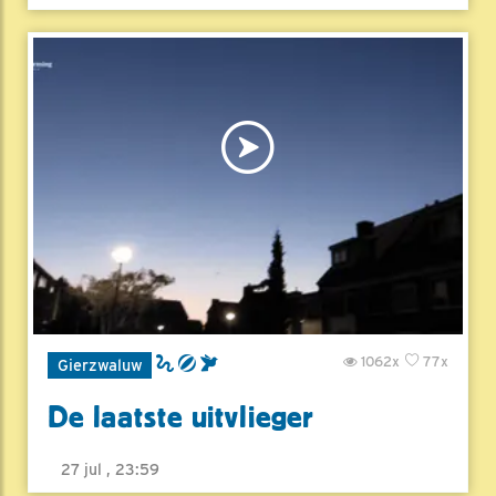
1062x
77x
Gierzwaluw
De laatste uitvlieger
27 jul , 23:59