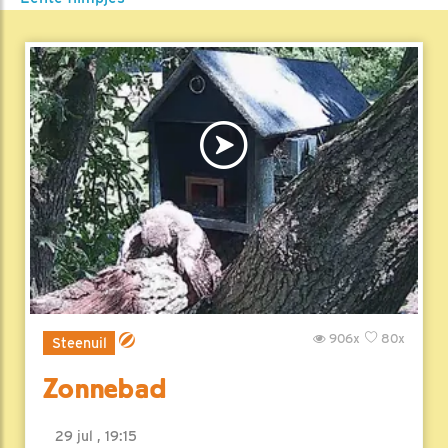
906x
80x
Steenuil
Zonnebad
29 jul , 19:15