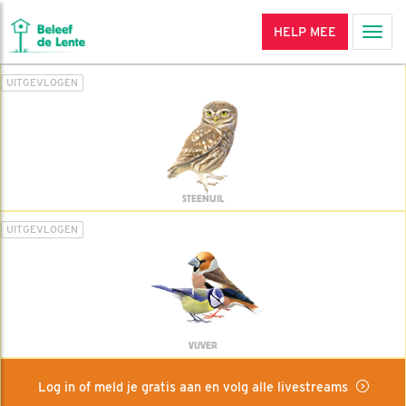
HELP MEE
Men
UITGEVLOGEN
STEENUIL
UITGEVLOGEN
VIJVER
Log in of meld je gratis aan en volg alle livestreams