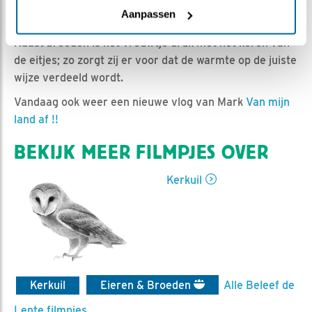
Ed Hoogkamer | Geplaatst op 29 april 2021, 12:49 |
Aanpassen
Vind ik leuk
|
Bewaar dit filmpje
|
685x
Naast broeden is het vrouwtje druk met het keren van
de eitjes; zo zorgt zij er voor dat de warmte op de juiste
wijze verdeeld wordt.
Vandaag ook weer een nieuwe vlog van Mark
Van mijn
land af !!
BEKIJK MEER FILMPJES OVER
Kerkuil
Kerkuil
Eieren & Broeden
Alle Beleef de
Lente filmpjes