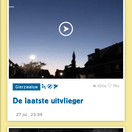
1120x
78x
Gierzwaluw
De laatste uitvlieger
27 jul , 23:59