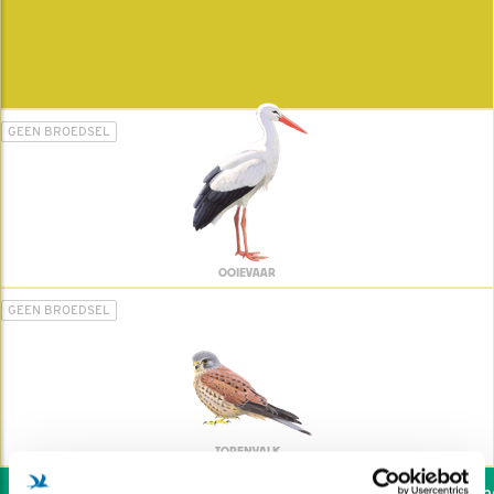
GEEN BROEDSEL
OOIEVAAR
GEEN BROEDSEL
TORENVALK
Wil jij ook de vogels hel