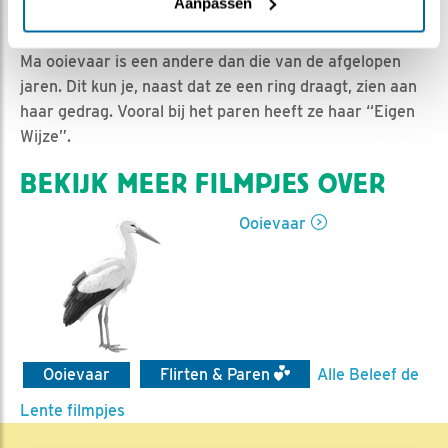
Jan-Willem BDL | Geplaatst op 21 maart 2021, 13:32 |
Aanpassen
Vind ik leuk
|
Bewaar dit filmpje
|
889x
Ma ooievaar is een andere dan die van de afgelopen
jaren. Dit kun je, naast dat ze een ring draagt, zien aan
haar gedrag. Vooral bij het paren heeft ze haar “Eigen
Wijze”.
BEKIJK MEER FILMPJES OVER
Ooievaar
Ooievaar
Flirten & Paren
Alle Beleef de
Lente filmpjes