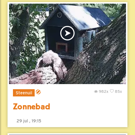
982x
85x
Steenuil
Zonnebad
29 jul , 19:15