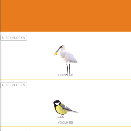
UITGEVLOGEN
LEPELAAR
UITGEVLOGEN
KOOLMEES