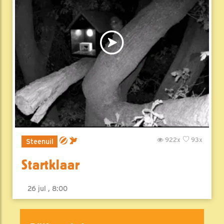
922x
93x
Steenuil
Startklaar
26 jul , 8:00