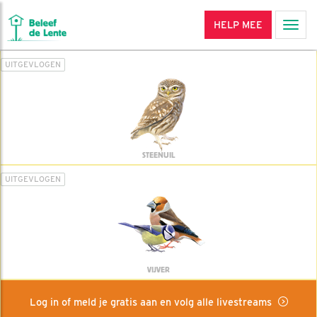
HELP MEE
Men
UITGEVLOGEN
STEENUIL
UITGEVLOGEN
VIJVER
Log in of meld je gratis aan en volg alle livestreams