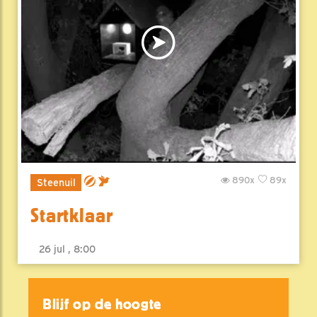
890x
89x
Steenuil
Startklaar
26 jul , 8:00
Blijf op de hoogte