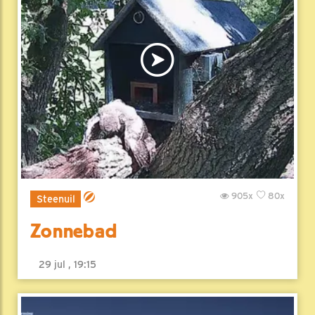
905x
80x
Steenuil
Zonnebad
29 jul , 19:15