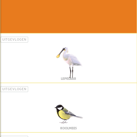
UITGEVLOGEN
LEPELAAR
UITGEVLOGEN
KOOLMEES