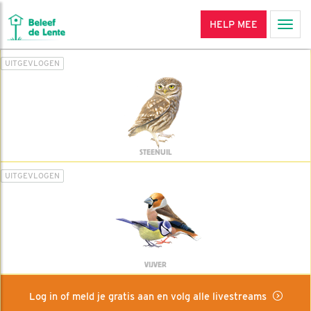
HELP MEE
Men
UITGEVLOGEN
STEENUIL
UITGEVLOGEN
VIJVER
Log in of meld je gratis aan en volg alle livestreams