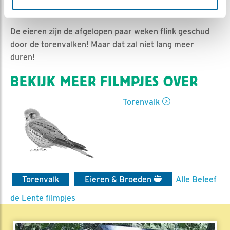
| Geplaatst op 2 mei 2022, 20:00 |
Vind ik leuk
|
Bewaar dit filmpje
|
508x
De eieren zijn de afgelopen paar weken flink geschud
door de torenvalken! Maar dat zal niet lang meer
duren!
BEKIJK MEER FILMPJES OVER
Torenvalk
Torenvalk
Eieren & Broeden
Alle Beleef
de Lente filmpjes