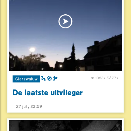
1062x
77x
Gierzwaluw
De laatste uitvlieger
27 jul , 23:59