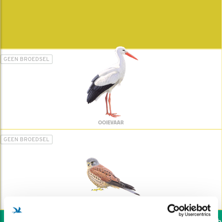
GEEN BROEDSEL
OOIEVAAR
GEEN BROEDSEL
TORENVALK
Wil jij ook de vogels hel