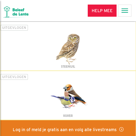
HELP MEE
Men
UITGEVLOGEN
STEENUIL
UITGEVLOGEN
VIJVER
Log in of meld je gratis aan en volg alle livestreams