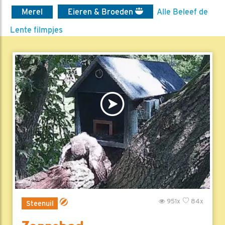
Merel
Eieren & Broeden
Alle Beleef de
Lente filmpjes
951x
84x
Steenuil