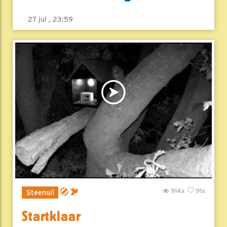
27 jul , 23:59
914x
91x
Steenuil
Startklaar