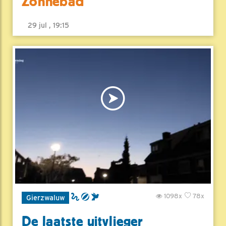
Zonnebad
29 jul , 19:15
1098x
78x
Gierzwaluw
De laatste uitvlieger