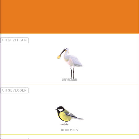
UITGEVLOGEN
LEPELAAR
UITGEVLOGEN
KOOLMEES