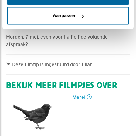
Romke Visser | Geplaatst op 6 mei 2022, 15:45 |
Vind ik leuk
|
Bewaar dit filmpje
|
441x
Aanpassen
Vanmorgen om 10:35 uur is het derde ei gelegd. Een
vrouw van de tijd!
Morgen, 7 mei, even voor half elf de volgende
afspraak?
Deze filmtip is ingestuurd door tilian
BEKIJK MEER FILMPJES OVER
Merel