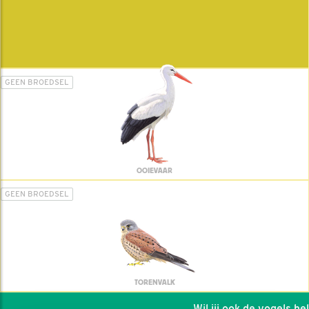
GEEN BROEDSEL
OOIEVAAR
GEEN BROEDSEL
TORENVALK
Wil jij ook de vogels helpe