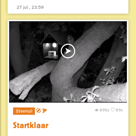
27 jul , 23:59
895x
89x
Steenuil
Startklaar