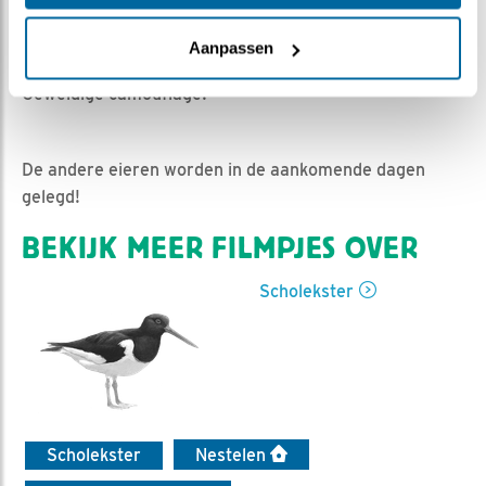
| Geplaatst op 20 april 2021, 14:35 |
Vind ik leuk
|
Bewaar dit filmpje
|
756x
Aanpassen
Nou ja, "in zicht". Het is ontzettend moeilijk om te zien.
Geweldige camouflage!
De andere eieren worden in de aankomende dagen
gelegd!
BEKIJK MEER FILMPJES OVER
Scholekster
Scholekster
Nestelen