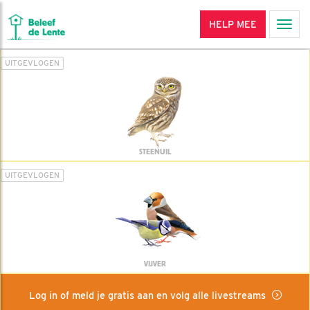
HELP MEE
Men
UITGEVLOGEN
STEENUIL
UITGEVLOGEN
VIJVER
Log in of meld je gratis aan en volg alle livestreams