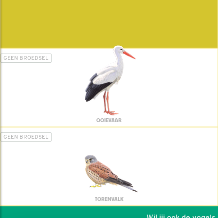
GEEN BROEDSEL
OOIEVAAR
GEEN BROEDSEL
TORENVALK
Wil jij ook de vogels h