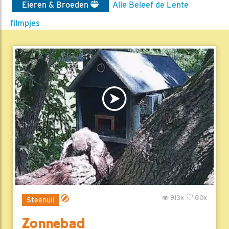
Eieren & Broeden
Alle Beleef de Lente
filmpjes
913x
80x
Steenuil
Zonnebad