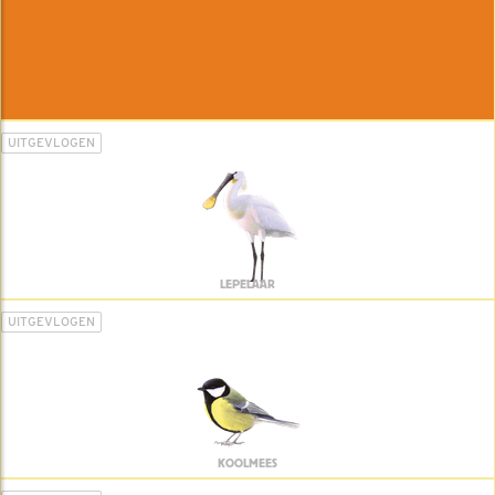
UITGEVLOGEN
LEPELAAR
UITGEVLOGEN
KOOLMEES