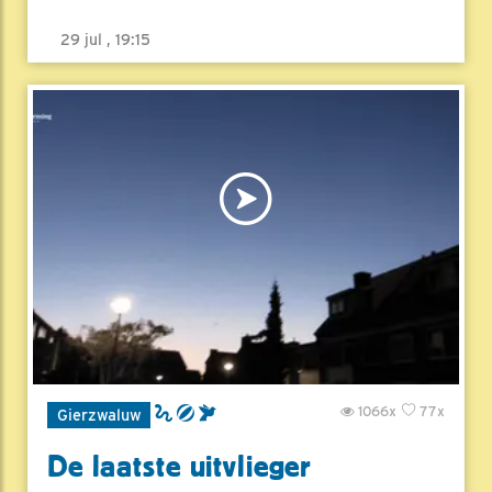
29 jul , 19:15
1066x
77x
Gierzwaluw
De laatste uitvlieger