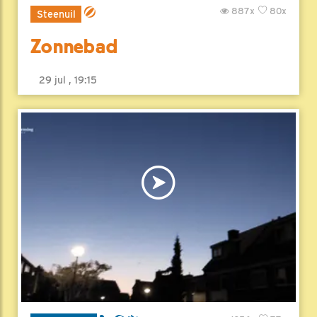
887x
80x
Steenuil
Zonnebad
29 jul , 19:15