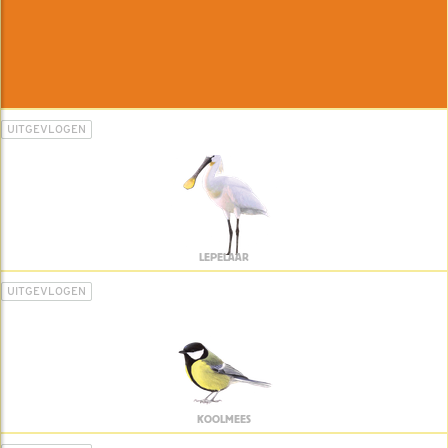
UITGEVLOGEN
LEPELAAR
UITGEVLOGEN
KOOLMEES