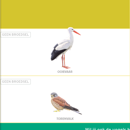
GEEN BROEDSEL
OOIEVAAR
GEEN BROEDSEL
TORENVALK
Wil jij ook de vogels hel