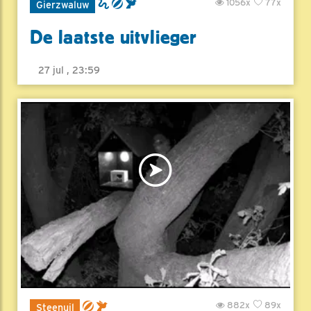
1056x
77x
Gierzwaluw
De laatste uitvlieger
27 jul , 23:59
882x
89x
Steenuil