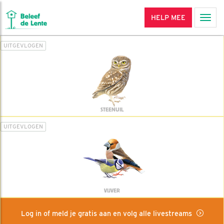
HELP MEE
Men
UITGEVLOGEN
STEENUIL
UITGEVLOGEN
VIJVER
Log in of meld je gratis aan en volg alle livestreams