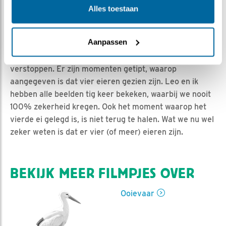
Jan-Willem BDL | Geplaatst op 3 april 2022, 13:53 |
Alles toestaan
Vind ik leuk
|
Bewaar dit filmpje
|
523x
Het heeft deze keer lang geduurd voordat we zekerheid
Aanpassen
kregen of er daadwerkelijk een vierde ei gelegd is. Ons
ooievaarspaar weet ze steeds heel goed voor ons te
verstoppen. Er zijn momenten getipt, waarop
aangegeven is dat vier eieren gezien zijn. Leo en ik
hebben alle beelden tig keer bekeken, waarbij we nooit
100% zekerheid kregen. Ook het moment waarop het
vierde ei gelegd is, is niet terug te halen. Wat we nu wel
zeker weten is dat er vier (of meer) eieren zijn.
BEKIJK MEER FILMPJES OVER
Ooievaar