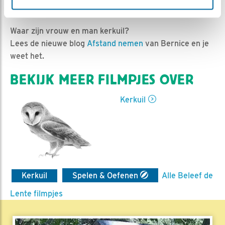
Ed Hoogkamer | Geplaatst op 10 juni 2024, 15:22 |
Vind ik leuk
|
Bewaar dit filmpje
|
380x
Waar zijn vrouw en man kerkuil?
Lees de nieuwe blog
Afstand nemen
van Bernice en je
weet het.
BEKIJK MEER FILMPJES OVER
Kerkuil
Kerkuil
Spelen & Oefenen
Alle Beleef de
Lente filmpjes