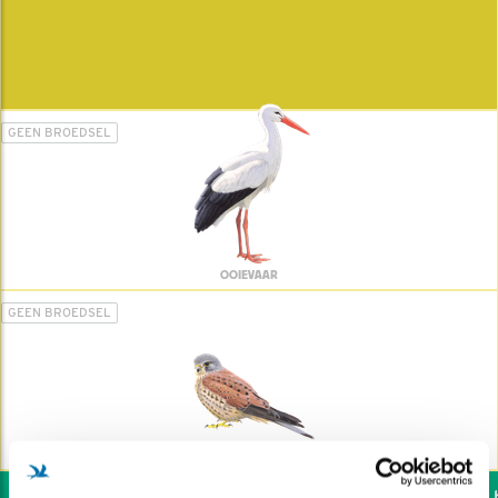
GEEN BROEDSEL
OOIEVAAR
GEEN BROEDSEL
TORENVALK
Wil jij ook de vogels he