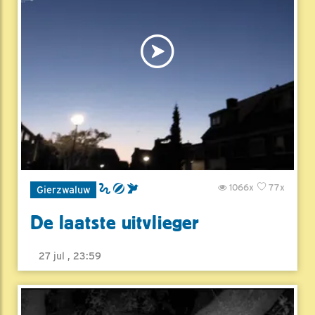
1066x
77x
Gierzwaluw
De laatste uitvlieger
27 jul , 23:59