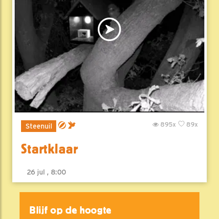
895x
89x
Steenuil
Startklaar
26 jul , 8:00
Blijf op de hoogte