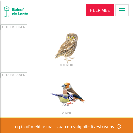
HELP MEE
Men
UITGEVLOGEN
STEENUIL
UITGEVLOGEN
VIJVER
Log in of meld je gratis aan en volg alle livestreams