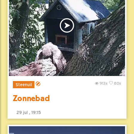
913x
80x
Steenuil
Zonnebad
29 jul , 19:15