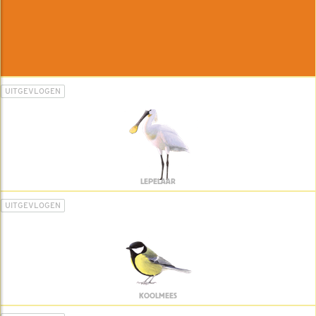
UITGEVLOGEN
LEPELAAR
UITGEVLOGEN
KOOLMEES