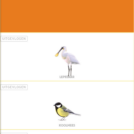
UITGEVLOGEN
LEPELAAR
UITGEVLOGEN
KOOLMEES