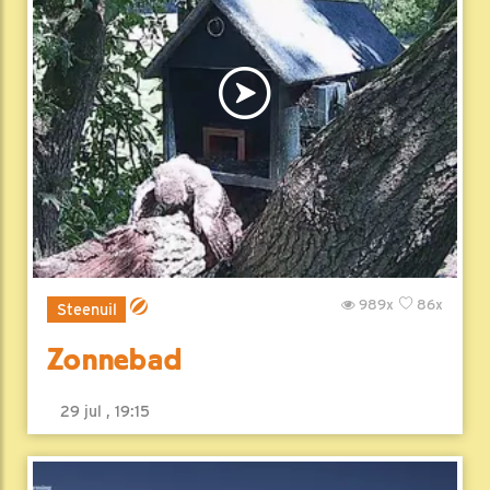
989x
86x
Steenuil
Zonnebad
29 jul , 19:15