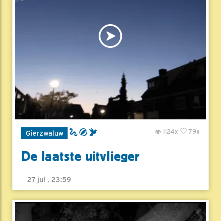
1124x
79x
Gierzwaluw
De laatste uitvlieger
27 jul , 23:59