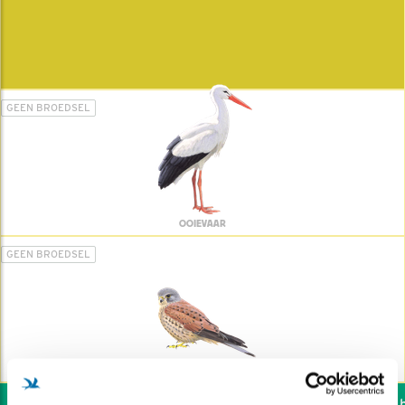
GEEN BROEDSEL
OOIEVAAR
GEEN BROEDSEL
TORENVALK
Wil jij ook de vogels he