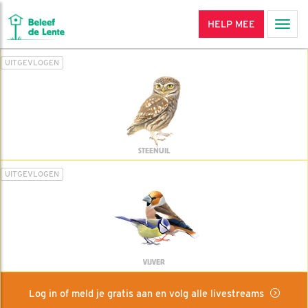
HELP MEE
Men
UITGEVLOGEN
STEENUIL
UITGEVLOGEN
VIJVER
Log in of meld je gratis aan en volg alle livestreams