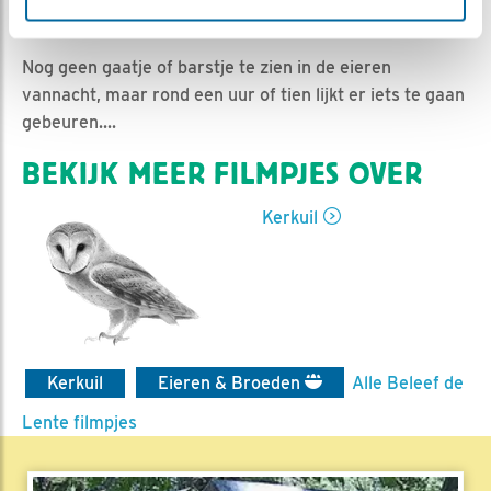
Ed Hoogkamer | Geplaatst op 8 mei 2021, 10:52 |
Vind ik leuk
|
Bewaar dit filmpje
|
653x
Nog geen gaatje of barstje te zien in de eieren
vannacht, maar rond een uur of tien lijkt er iets te gaan
gebeuren....
BEKIJK MEER FILMPJES OVER
Kerkuil
Kerkuil
Eieren & Broeden
Alle Beleef de
Lente filmpjes