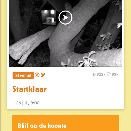
922x
93x
Steenuil
Startklaar
26 jul , 8:00
Blijf op de hoogte