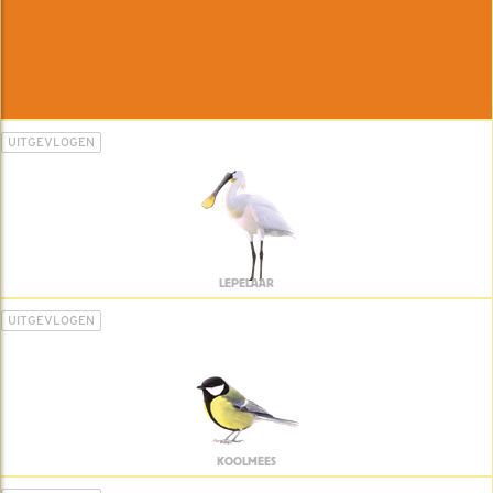
UITGEVLOGEN
LEPELAAR
UITGEVLOGEN
KOOLMEES