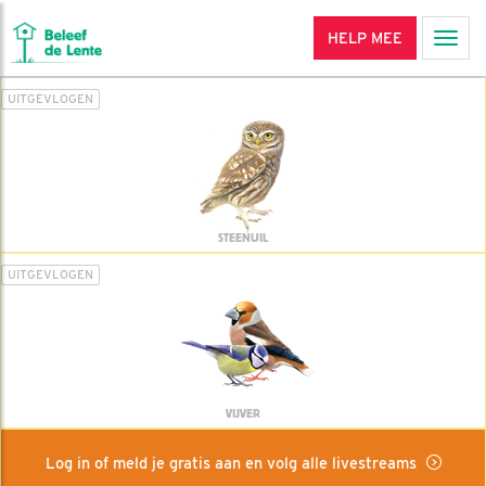
HELP MEE
Men
UITGEVLOGEN
STEENUIL
UITGEVLOGEN
VIJVER
Log in of meld je gratis aan en volg alle livestreams