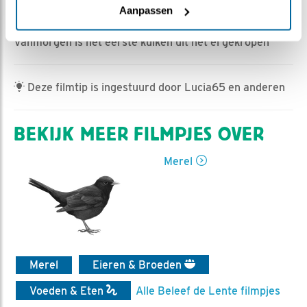
Ed Hoogkamer | Geplaatst op 10 mei 2024, 12:52 |
Aanpassen
Vind ik leuk
|
Bewaar dit filmpje
|
430x
Vanmorgen is het eerste kuiken uit het ei gekropen
Deze filmtip is ingestuurd door Lucia65 en anderen
BEKIJK MEER FILMPJES OVER
Merel
Merel
Eieren & Broeden
Voeden & Eten
Alle Beleef de Lente filmpjes