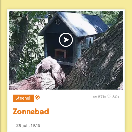
871x
80x
Steenuil
Zonnebad
29 jul , 19:15