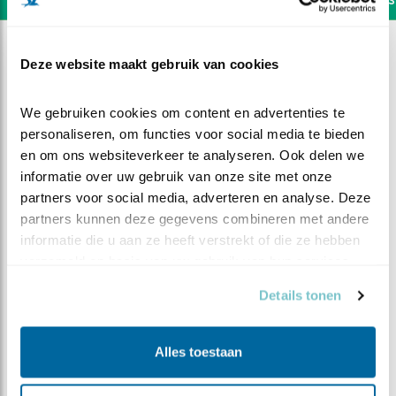
Deze website maakt gebruik van cookies
We gebruiken cookies om content en advertenties te 
personaliseren, om functies voor social media te bieden 
en om ons websiteverkeer te analyseren. Ook delen we 
informatie over uw gebruik van onze site met onze 
partners voor social media, adverteren en analyse. Deze 
partners kunnen deze gegevens combineren met andere 
informatie die u aan ze heeft verstrekt of die ze hebben 
verzameld op basis van uw gebruik van hun services.
Details tonen
DEEL DIT FILMPJE
Eerste merelkuiken
Alles toestaan