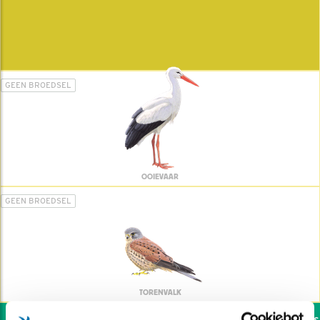
GEEN BROEDSEL
OOIEVAAR
GEEN BROEDSEL
TORENVALK
Wil jij ook de vogels h