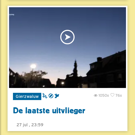
1050x
76x
Gierzwaluw
De laatste uitvlieger
27 jul , 23:59