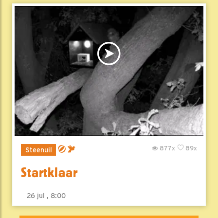
877x
89x
Steenuil
Startklaar
26 jul , 8:00