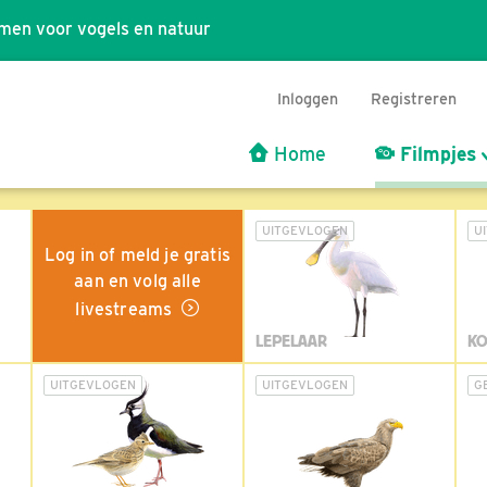
men voor vogels en natuur
Inloggen
Registreren
Home
Filmpjes
UITGEVLOGEN
U
Log in of meld je gratis
aan en volg alle
livestreams
LEPELAAR
KO
UITGEVLOGEN
UITGEVLOGEN
G