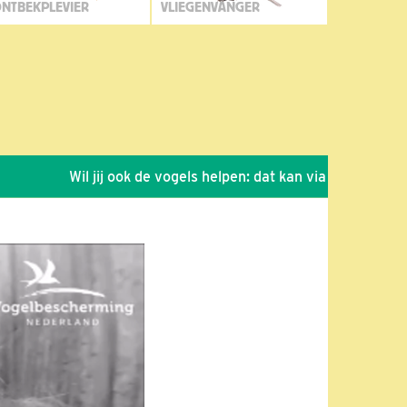
NTBEKPLEVIER
VLIEGENVANGER
Wil jij ook de vogels helpen: dat kan via de link!
*
Se