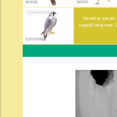
BOSUIL
TAPUIT
GEEN BROEDSEL
Geniet je van de
vogels? Help mee
SLECHTVALK