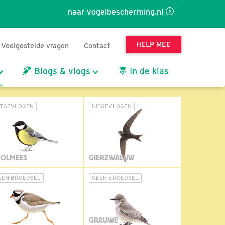
naar vogelbescherming.nl
HELP MEE
Veelgestelde vragen
Contact
Blogs & vlogs
In de klas
ITGEVLOGEN
UITGEVLOGEN
OLMEES
GIERZWALUW
EEN BROEDSEL
GEEN BROEDSEL
GRAUWE