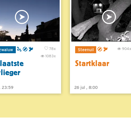
78x
904
zwaluw
Steenuil
1083x
laatste
Startklaar
vlieger
 , 23:59
26 jul , 8:00