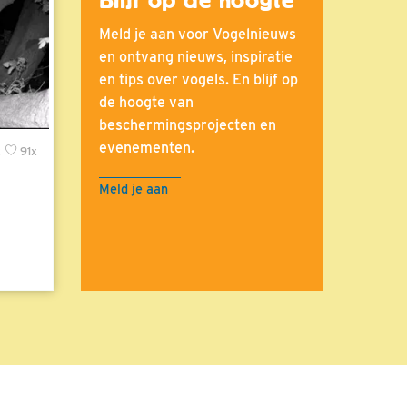
Meld je aan voor Vogelnieuws
en ontvang nieuws, inspiratie
en tips over vogels. En blijf op
de hoogte van
beschermingsprojecten en
evenementen.
x
91x
Meld je aan