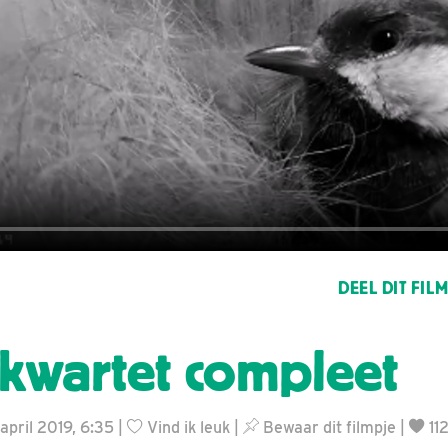
DEEL DIT FIL
 kwartet compleet
 april 2019, 6:35 |
Vind ik leuk
|
Bewaar dit filmpje
|
11