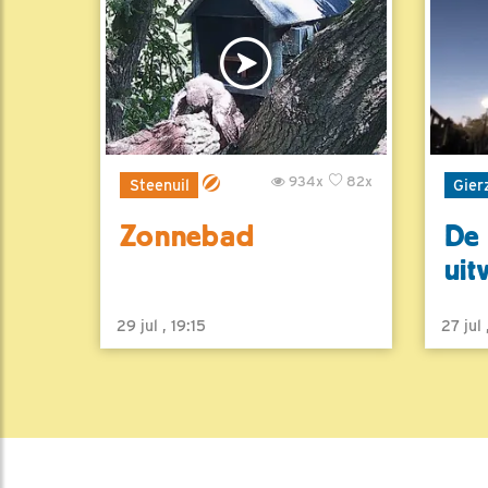
934x
82x
Steenuil
Gier
Zonnebad
De 
uit
29 jul , 19:15
27 jul