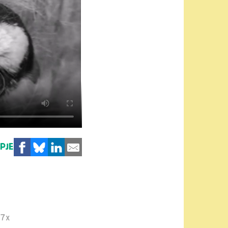
MPJE
27x