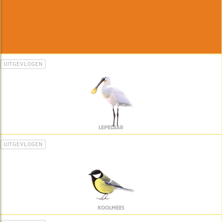
UITGEVLOGEN
LEPELAAR
UITGEVLOGEN
KOOLMEES