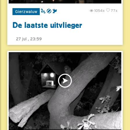
1054x
77x
Gierzwaluw
De laatste uitvlieger
27 jul , 23:59