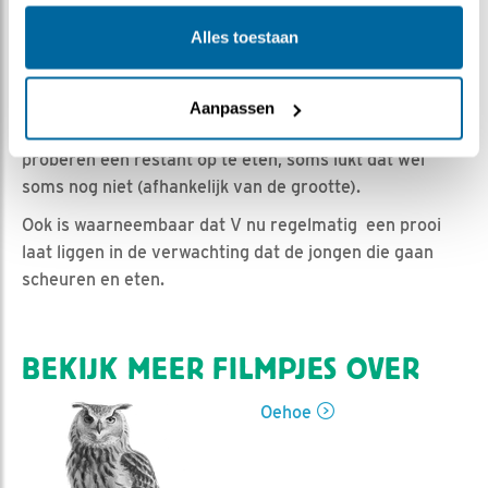
Romke Visser | Geplaatst op 8 mei 2024, 12:30 |
Vind ik leuk
|
Bewaar dit filmpje
|
411x
Alles toestaan
Tot nu toe hebben we nog maar weinig gezien dat de
kuuks een prooi zelf scheurden, of een gehele rat aten.
Aanpassen
Zo nu en dan plukken ze wel wat aan een prooi, of
proberen een restant op te eten, soms lukt dat wel
soms nog niet (afhankelijk van de grootte).
Ook is waarneembaar dat V nu regelmatig een prooi
laat liggen in de verwachting dat de jongen die gaan
scheuren en eten.
BEKIJK MEER FILMPJES OVER
Oehoe