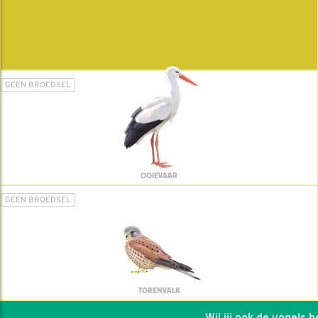
GEEN BROEDSEL
OOIEVAAR
GEEN BROEDSEL
TORENVALK
Wil jij ook de vogels hel