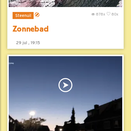
878x
80x
Steenuil
Zonnebad
29 jul , 19:15