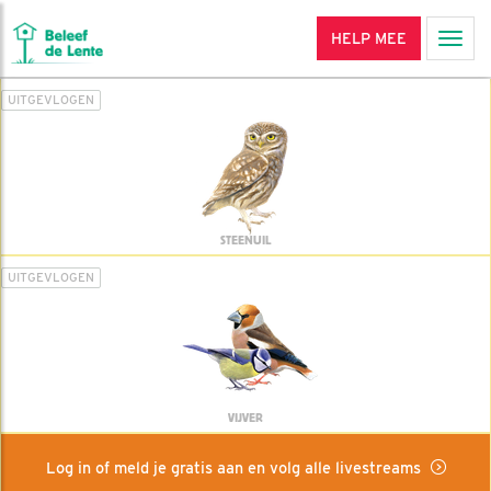
HELP MEE
Men
UITGEVLOGEN
STEENUIL
UITGEVLOGEN
VIJVER
Log in of meld je gratis aan en volg alle livestreams