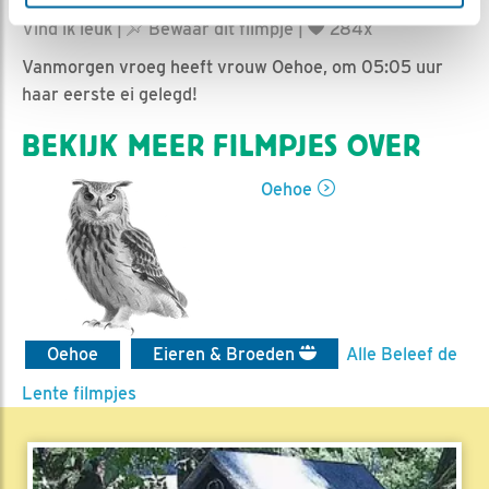
Romke Visser | Geplaatst op 2 maart 2024, 8:00 |
Vind ik leuk
|
Bewaar dit filmpje
|
284x
Vanmorgen vroeg heeft vrouw Oehoe, om 05:05 uur
haar eerste ei gelegd!
BEKIJK MEER FILMPJES OVER
Oehoe
Oehoe
Eieren & Broeden
Alle Beleef de
Lente filmpjes