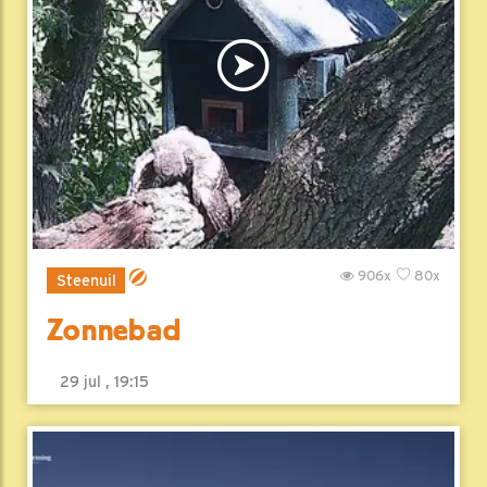
906x
80x
Steenuil
Zonnebad
29 jul , 19:15