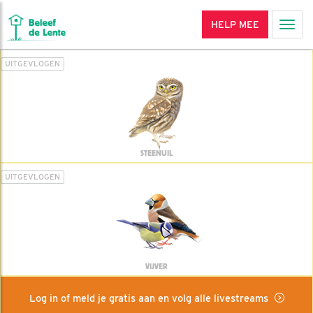
HELP MEE
Men
UITGEVLOGEN
STEENUIL
UITGEVLOGEN
VIJVER
Log in of meld je gratis aan en volg alle livestreams