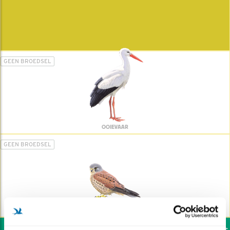
GEEN BROEDSEL
OOIEVAAR
GEEN BROEDSEL
TORENVALK
Wil jij ook de vogels h