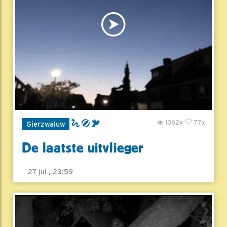
1062x
77x
Gierzwaluw
De laatste uitvlieger
27 jul , 23:59