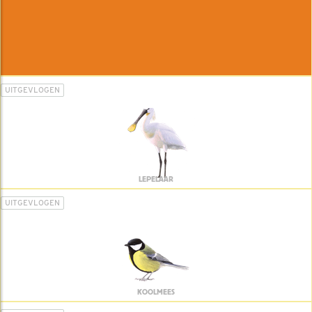
UITGEVLOGEN
LEPELAAR
UITGEVLOGEN
KOOLMEES