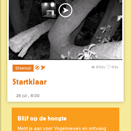
890x
89x
Steenuil
Startklaar
26 jul , 8:00
Blijf op de hoogte
Meld je aan voor Vogelnieuws en ontvang