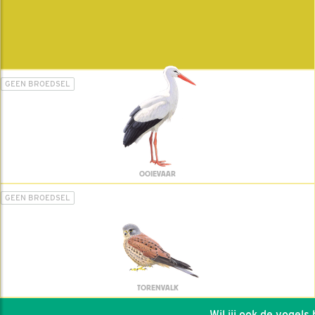
GEEN BROEDSEL
OOIEVAAR
GEEN BROEDSEL
TORENVALK
Wil jij ook de vogels he