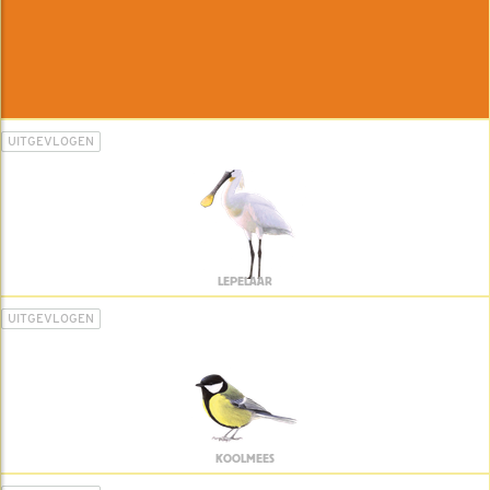
UITGEVLOGEN
LEPELAAR
UITGEVLOGEN
KOOLMEES