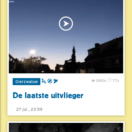
1060x
77x
Gierzwaluw
De laatste uitvlieger
27 jul , 23:59