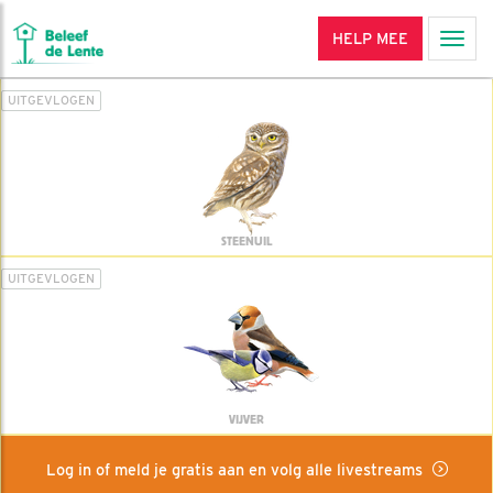
HELP MEE
Men
UITGEVLOGEN
STEENUIL
UITGEVLOGEN
VIJVER
Log in of meld je gratis aan en volg alle livestreams