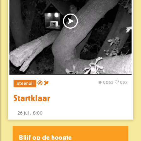
886x
89x
Steenuil
Startklaar
26 jul , 8:00
Blijf op de hoogte