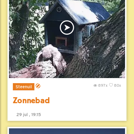
897x
80x
Steenuil
Zonnebad
29 jul , 19:15