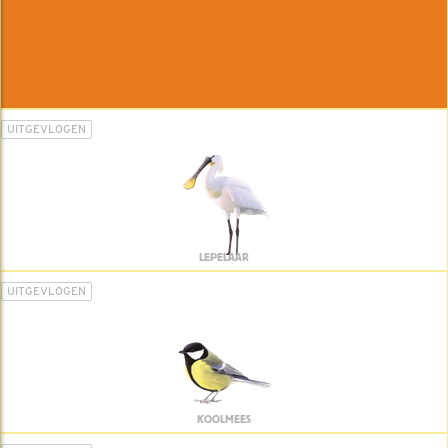
UITGEVLOGEN
LEPELAAR
UITGEVLOGEN
KOOLMEES