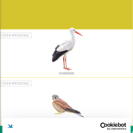
GEEN BROEDSEL
OOIEVAAR
GEEN BROEDSEL
TORENVALK
Wil jij ook de vogels he