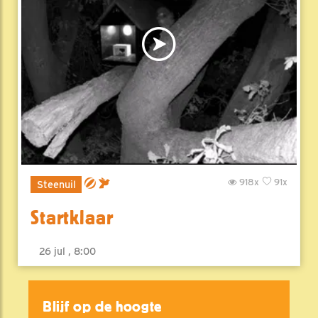
918x
91x
Steenuil
Startklaar
26 jul , 8:00
Blijf op de hoogte