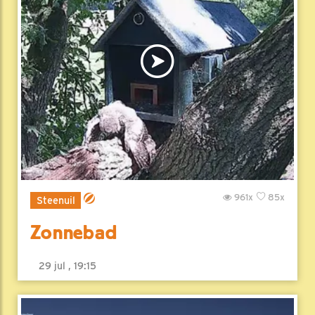
961x
85x
Steenuil
Zonnebad
29 jul , 19:15