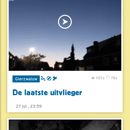
1107x
78x
Gierzwaluw
De laatste uitvlieger
27 jul , 23:59