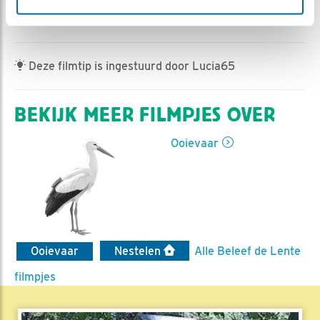
Jan-Willem BDL | Geplaatst op 13 mei 2023, 9:32 |
Vind ik leuk
|
Bewaar dit filmpje
|
319x
Deze filmtip is ingestuurd door Lucia65
BEKIJK MEER FILMPJES OVER
Ooievaar
Ooievaar
Nestelen
Alle Beleef de Lente
filmpjes