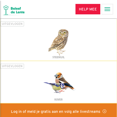
HELP MEE
Men
UITGEVLOGEN
STEENUIL
UITGEVLOGEN
VIJVER
Log in of meld je gratis aan en volg alle livestreams