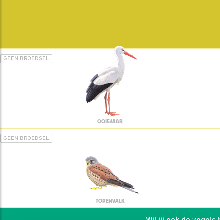
GEEN BROEDSEL
OOIEVAAR
GEEN BROEDSEL
TORENVALK
Wil jij ook de vogels he