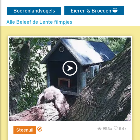
Boerenlandvogels
Eieren & Broeden
Alle Beleef de Lente filmpjes
953x
84x
Steenuil