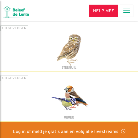
HELP MEE
Men
UITGEVLOGEN
STEENUIL
UITGEVLOGEN
VIJVER
Log in of meld je gratis aan en volg alle livestreams