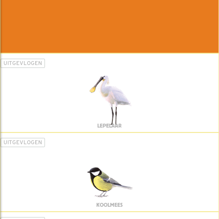
UITGEVLOGEN
LEPELAAR
UITGEVLOGEN
KOOLMEES