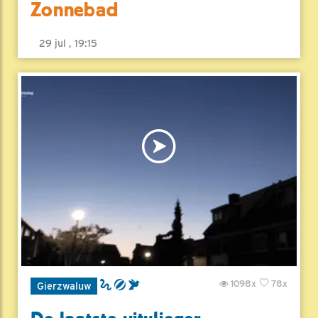
Zonnebad
29 jul , 19:15
1098x
78x
Gierzwaluw