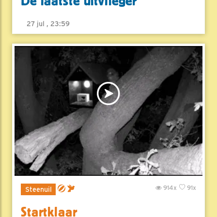
De laatste uitvlieger
27 jul , 23:59
914x
91x
Steenuil
Startklaar