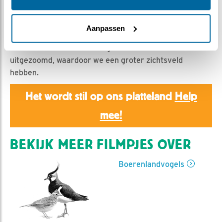
Romke Visser | Geplaatst op 10 april 2022, 7:30 |
Vind ik leuk
|
Bewaar dit filmpje
|
466x
Aanpassen
Een typische aprilse hagelbui teisterde de polder.
Aan het eind van de middag is de camera iets
uitgezoomd, waardoor we een groter zichtsveld
hebben.
Het wordt stil op ons platteland
Help
mee!
BEKIJK MEER FILMPJES OVER
Boerenlandvogels