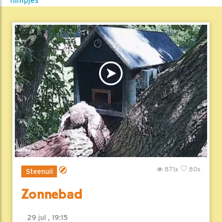
filmpjes
871x
80x
Steenuil
Zonnebad
29 jul , 19:15