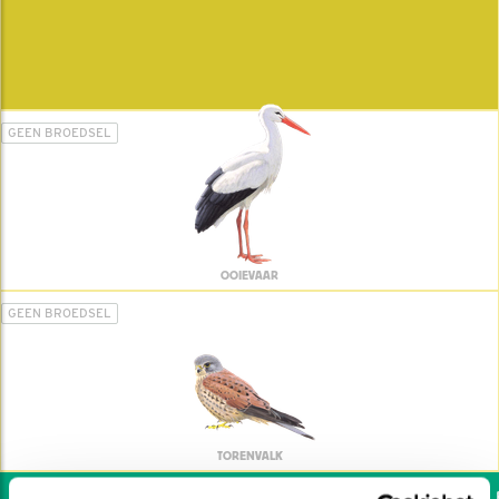
GEEN BROEDSEL
OOIEVAAR
GEEN BROEDSEL
TORENVALK
Wil jij ook de vogels he