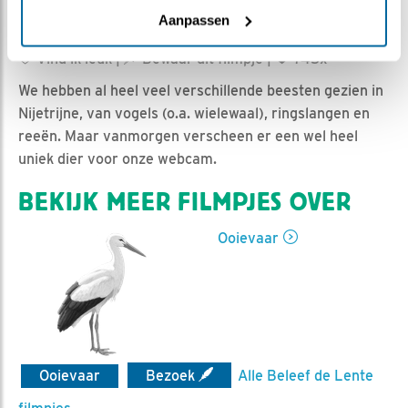
Aanpassen
Jan-Willem BDL | Geplaatst op 31 maart 2025, 10:06 |
Vind ik leuk
|
Bewaar dit filmpje
|
745x
We hebben al heel veel verschillende beesten gezien in
Nijetrijne, van vogels (o.a. wielewaal), ringslangen en
reeën. Maar vanmorgen verscheen er een wel heel
uniek dier voor onze webcam.
BEKIJK MEER FILMPJES OVER
Ooievaar
Ooievaar
Bezoek
Alle Beleef de Lente