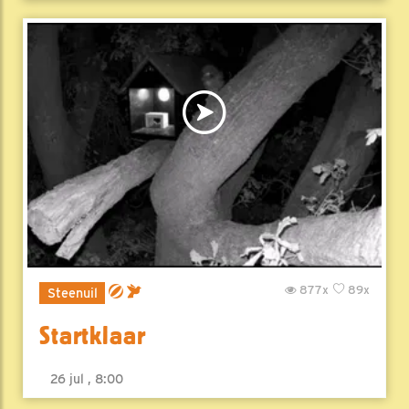
877x
89x
Steenuil
Startklaar
26 jul , 8:00