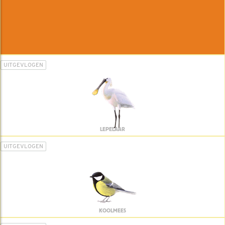
UITGEVLOGEN
LEPELAAR
UITGEVLOGEN
KOOLMEES