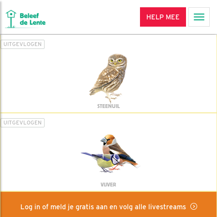
HELP MEE
Men
UITGEVLOGEN
STEENUIL
UITGEVLOGEN
VIJVER
Log in of meld je gratis aan en volg alle livestreams