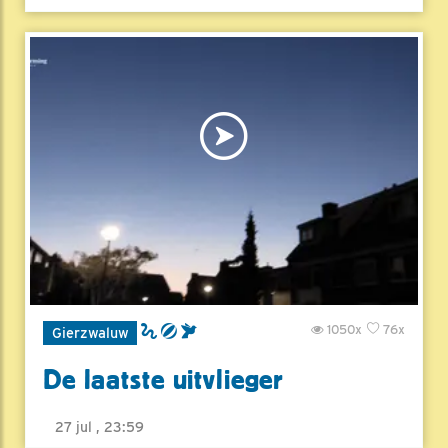
1050x
76x
Gierzwaluw
De laatste uitvlieger
27 jul , 23:59