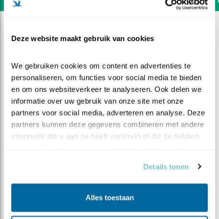
Deze website maakt gebruik van cookies
We gebruiken cookies om content en advertenties te 
personaliseren, om functies voor social media te bieden 
en om ons websiteverkeer te analyseren. Ook delen we 
informatie over uw gebruik van onze site met onze 
partners voor social media, adverteren en analyse. Deze 
partners kunnen deze gegevens combineren met andere 
informatie die u aan ze heeft verstrekt of die ze hebben 
verzameld op basis van uw gebruik van hun services.
DEEL DIT FILMPJE
Details tonen
Een wel heel bijzondere
Alles toestaan
waarneming