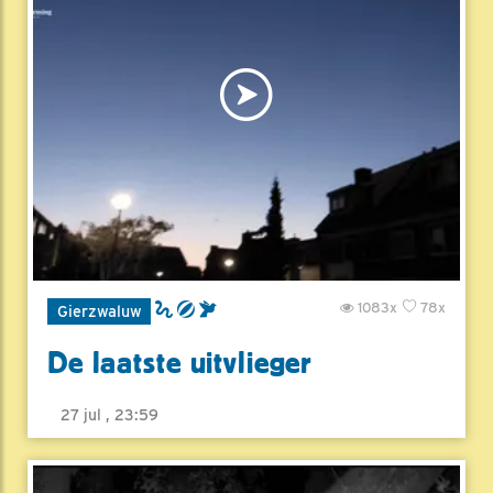
1083x
78x
Gierzwaluw
De laatste uitvlieger
27 jul , 23:59