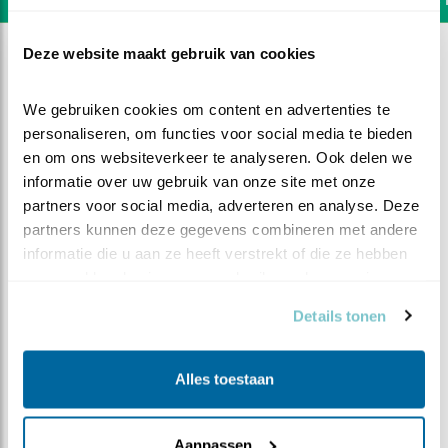
Deze website maakt gebruik van cookies
We gebruiken cookies om content en advertenties te 
personaliseren, om functies voor social media te bieden 
en om ons websiteverkeer te analyseren. Ook delen we 
informatie over uw gebruik van onze site met onze 
partners voor social media, adverteren en analyse. Deze 
partners kunnen deze gegevens combineren met andere 
informatie die u aan ze heeft verstrekt of die ze hebben 
verzameld op basis van uw gebruik van hun services.
Details tonen
DEEL DIT FILMPJE
Alles toestaan
Een vangst voor de camera
Aanpassen