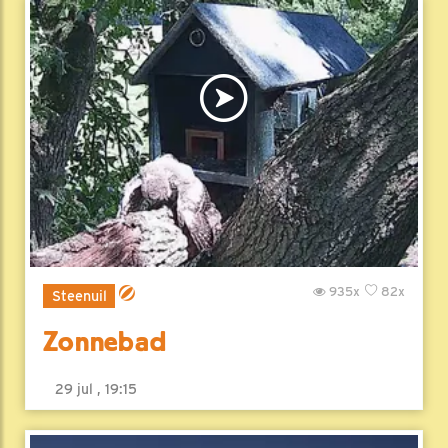
935x
82x
Steenuil
Zonnebad
29 jul , 19:15