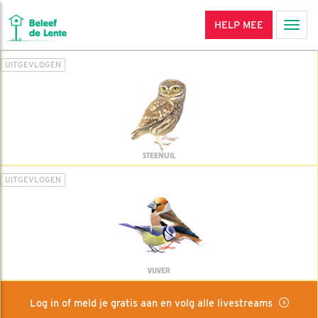
HELP MEE
Men
UITGEVLOGEN
STEENUIL
UITGEVLOGEN
VIJVER
Log in of meld je gratis aan en volg alle livestreams