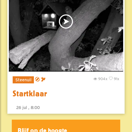
904x
91x
Steenuil
Startklaar
26 jul , 8:00
Blijf op de hoogte