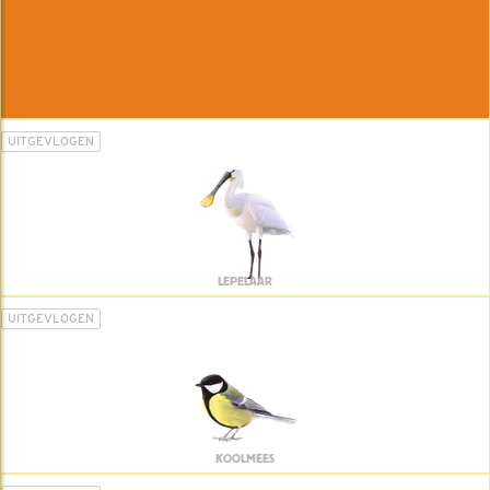
UITGEVLOGEN
LEPELAAR
UITGEVLOGEN
KOOLMEES