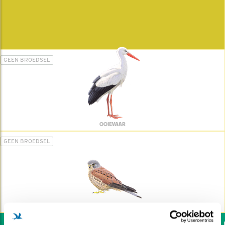
GEEN BROEDSEL
OOIEVAAR
GEEN BROEDSEL
TORENVALK
Wil jij ook de vogels he