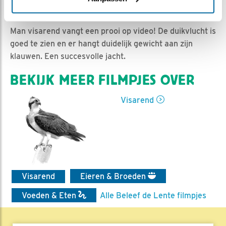
Sam Reitsma | Geplaatst op 1 mei 2021, 21:25 |
Vind
ik leuk
|
Bewaar dit filmpje
|
731x
Man visarend vangt een prooi op video! De duikvlucht is
goed te zien en er hangt duidelijk gewicht aan zijn
klauwen. Een succesvolle jacht.
BEKIJK MEER FILMPJES OVER
Visarend
Visarend
Eieren & Broeden
Voeden & Eten
Alle Beleef de Lente filmpjes