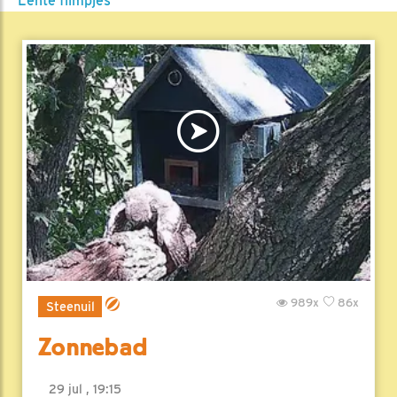
Lente filmpjes
989x
86x
Steenuil
Zonnebad
29 jul , 19:15