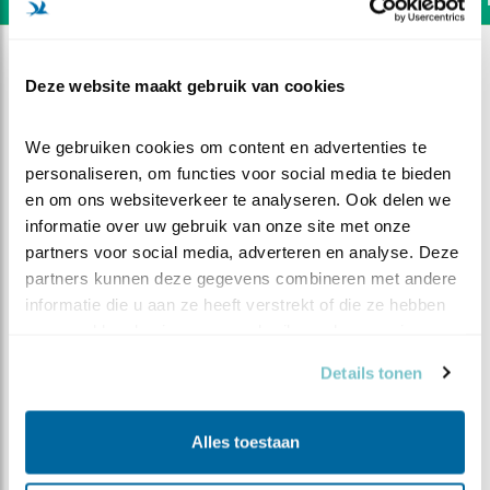
Deze website maakt gebruik van cookies
We gebruiken cookies om content en advertenties te 
personaliseren, om functies voor social media te bieden 
en om ons websiteverkeer te analyseren. Ook delen we 
informatie over uw gebruik van onze site met onze 
partners voor social media, adverteren en analyse. Deze 
partners kunnen deze gegevens combineren met andere 
informatie die u aan ze heeft verstrekt of die ze hebben 
verzameld op basis van uw gebruik van hun services.
DEEL DIT FILMPJE
Details tonen
Een nacht bij de familie
Alles toestaan
kerkuil