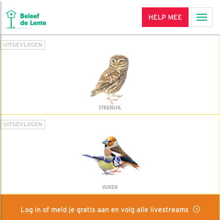
HELP MEE
Men
UITGEVLOGEN
STEENUIL
UITGEVLOGEN
VIJVER
Log in of meld je gratis aan en volg alle livestreams