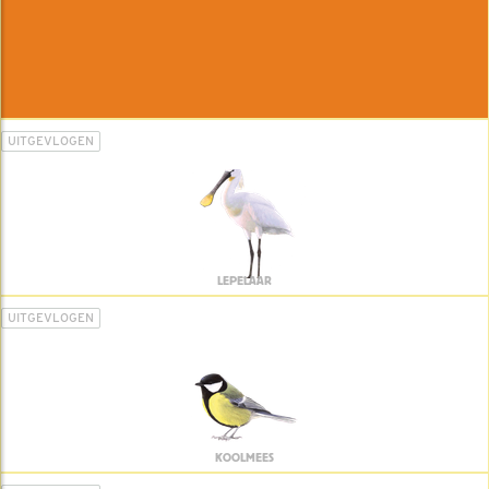
UITGEVLOGEN
LEPELAAR
UITGEVLOGEN
KOOLMEES