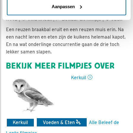
Aanpassen
Dieuwertje Smolenaars | Geplaatst op 4 juni 2020,
17:45 |
Vind ik leuk
|
Bewaar dit filmpje
|
935x
Een reuzen braakbal eruit en een reuzen muis erin. Na
een nacht leren en eten zijn de kuikens helemaal kapot.
En na wat onderlinge concurrentie gaan de drie toch
lekker samen slapen.
BEKIJK MEER FILMPJES OVER
Kerkuil
Kerkuil
Voeden & Eten
Alle Beleef de