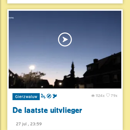
1124x
79x
Gierzwaluw
De laatste uitvlieger
27 jul , 23:59