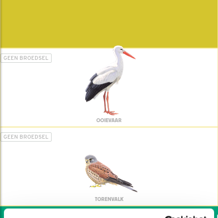
GEEN BROEDSEL
OOIEVAAR
GEEN BROEDSEL
TORENVALK
Wil jij ook de vogels he