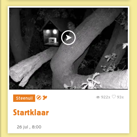
922x
93x
Steenuil
Startklaar
26 jul , 8:00