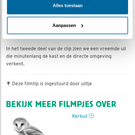
Ed Hoogkamer | Geplaatst op 27 maart 2022, 12:09 |
Alles toestaan
Vind ik leuk
|
Bewaar dit filmpje
|
487x
Eindelijk kwam de man binnen met een muis, die de
Aanpassen
vrouw zelf mocht op eten; de man lijkt het eindelijk door
te hebben.
In het tweede deel van de clip zien we een vreemde uil
die minutenlang de kast en de directe omgeving
verkent.
Deze filmtip is ingestuurd door uiltje
BEKIJK MEER FILMPJES OVER
Kerkuil