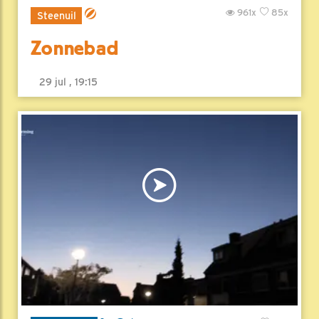
961x
85x
Steenuil
Zonnebad
29 jul , 19:15