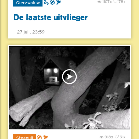
1107x
78x
Gierzwaluw
De laatste uitvlieger
27 jul , 23:59
918x
91x
Steenuil