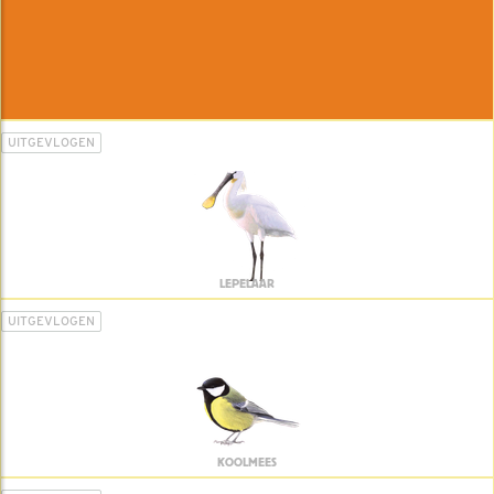
UITGEVLOGEN
LEPELAAR
UITGEVLOGEN
KOOLMEES