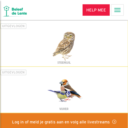
HELP MEE
Men
UITGEVLOGEN
STEENUIL
UITGEVLOGEN
VIJVER
Log in of meld je gratis aan en volg alle livestreams