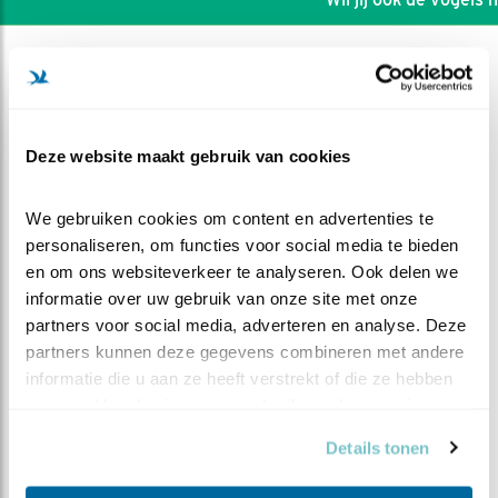
Deze website maakt gebruik van cookies
We gebruiken cookies om content en advertenties te 
personaliseren, om functies voor social media te bieden 
en om ons websiteverkeer te analyseren. Ook delen we 
informatie over uw gebruik van onze site met onze 
partners voor social media, adverteren en analyse. Deze 
partners kunnen deze gegevens combineren met andere 
informatie die u aan ze heeft verstrekt of die ze hebben 
DEEL DIT FILMPJE
verzameld op basis van uw gebruik van hun services.
Een muis en een vreemdeling
Details tonen