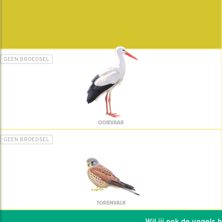
GEEN BROEDSEL
OOIEVAAR
GEEN BROEDSEL
TORENVALK
Wil jij ook de vogels hel