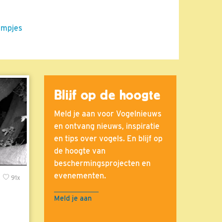
ilmpjes
Blijf op de hoogte
Meld je aan voor Vogelnieuws
en ontvang nieuws, inspiratie
en tips over vogels. En blijf op
de hoogte van
beschermingsprojecten en
evenementen.
x
91x
Meld je aan