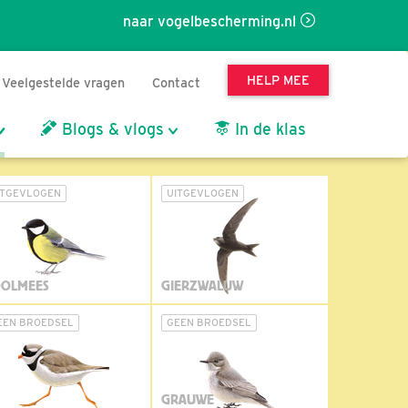
naar vogelbescherming.nl
HELP MEE
Veelgestelde vragen
Contact
Blogs & vlogs
In de klas
ITGEVLOGEN
UITGEVLOGEN
OLMEES
GIERZWALUW
EEN BROEDSEL
GEEN BROEDSEL
GRAUWE