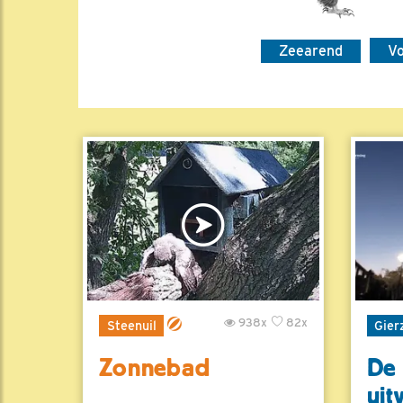
Zeearend
V
938x
82x
Steenuil
Gier
Zonnebad
De 
uit