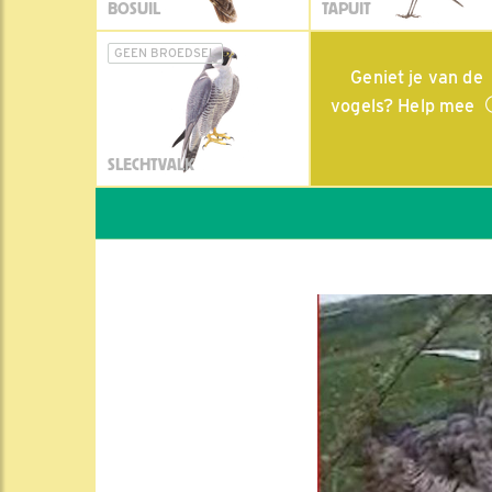
BOSUIL
TAPUIT
GEEN BROEDSEL
Geniet je van de
vogels? Help mee
SLECHTVALK