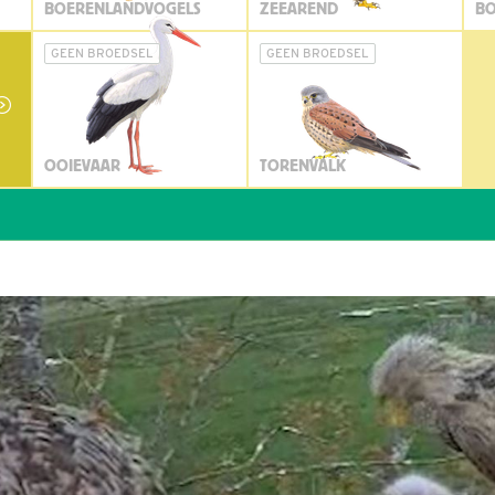
BOERENLANDVOGELS
ZEEAREND
BO
GEEN BROEDSEL
GEEN BROEDSEL
OOIEVAAR
TORENVALK