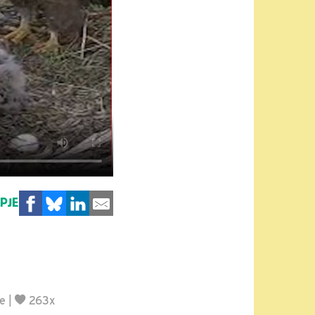
MPJE
je
|
263x