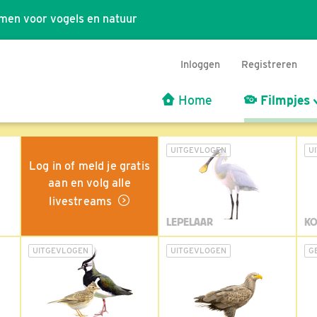
men voor vogels en natuur
Inloggen
Registreren
Home
Filmpjes
UITGEVLOGEN
U
Log in of meld je gratis
aan en volg alle
livestreams
LEPELAAR
KO
UITGEVLOGEN
UITGEVLOGEN
G