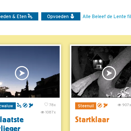
oeden & Eten
Opvoeden
Alle Beleef de Lente f
78x
907
zwaluw
Steenuil
1087x
laatste
Startklaar
vlieger