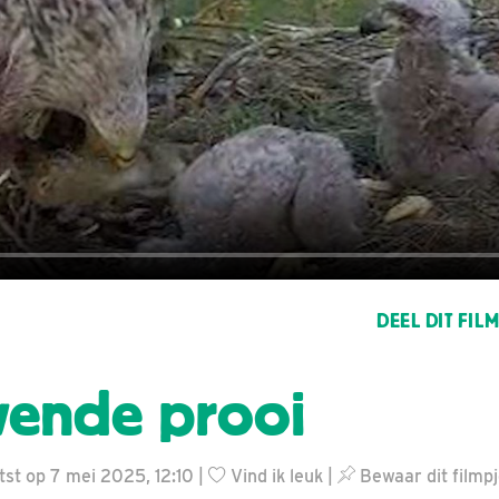
DEEL DIT FIL
vende prooi
st op 7 mei 2025, 12:10 |
Vind ik leuk
|
Bewaar dit filmp