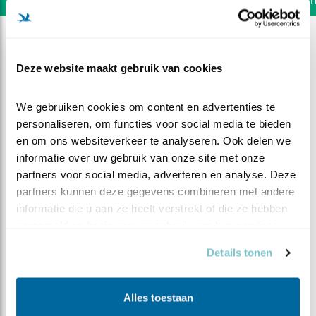
Deze website maakt gebruik van cookies
We gebruiken cookies om content en advertenties te 
personaliseren, om functies voor social media te bieden 
en om ons websiteverkeer te analyseren. Ook delen we 
informatie over uw gebruik van onze site met onze 
partners voor social media, adverteren en analyse. Deze 
partners kunnen deze gegevens combineren met andere 
informatie die u aan ze heeft verstrekt of die ze hebben 
verzameld op basis van uw gebruik van hun services.
DEEL DIT FILMPJE
Details tonen
Een lekker ontbijtje
Alles toestaan