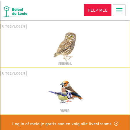
HELP MEE
Men
UITGEVLOGEN
STEENUIL
UITGEVLOGEN
VIJVER
Log in of meld je gratis aan en volg alle livestreams