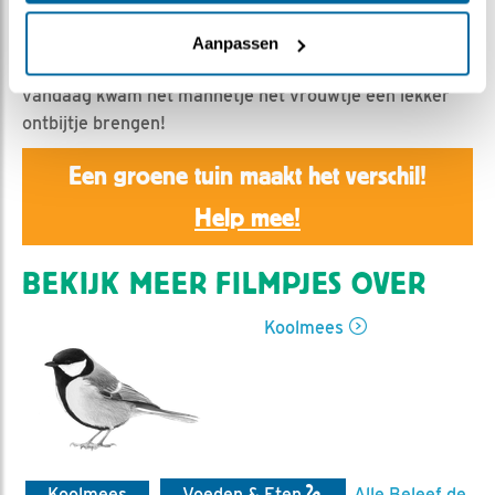
Renate Kloostra | Geplaatst op 26 april 2020, 8:30 |
Vind ik leuk
|
Bewaar dit filmpje
|
939x
Aanpassen
Het is de laatste tijd vrij rustig bij de kast, maar
vandaag kwam het mannetje het vrouwtje een lekker
ontbijtje brengen!
Een groene tuin maakt het verschil!
Help mee!
BEKIJK MEER FILMPJES OVER
Koolmees
Koolmees
Voeden & Eten
Alle Beleef de