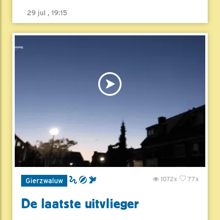
29 jul , 19:15
1072x
77x
Gierzwaluw
De laatste uitvlieger