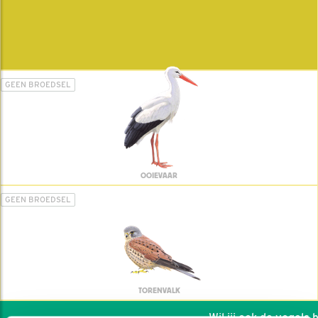
GEEN BROEDSEL
OOIEVAAR
GEEN BROEDSEL
TORENVALK
Wil jij ook de vogels he