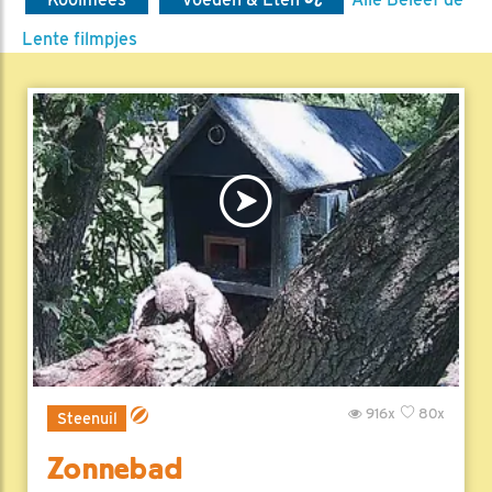
Lente filmpjes
916x
80x
Steenuil
Zonnebad