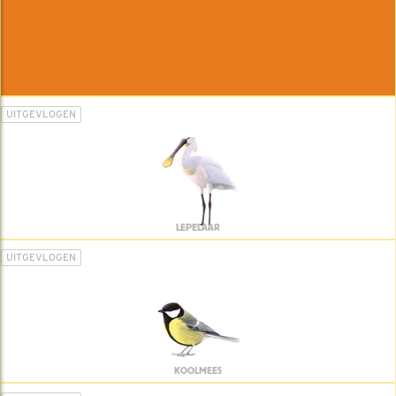
UITGEVLOGEN
LEPELAAR
UITGEVLOGEN
KOOLMEES