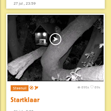
27 jul , 23:59
895x
89x
Steenuil
Startklaar