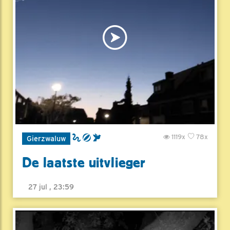
1119x
78x
Gierzwaluw
De laatste uitvlieger
27 jul , 23:59