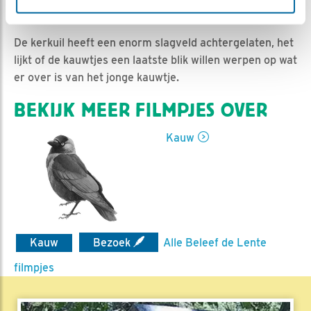
Ed Hoogkamer | Geplaatst op 29 mei 2019, 10:18 |
Vind ik leuk
|
Bewaar dit filmpje
|
1222x
De kerkuil heeft een enorm slagveld achtergelaten, het
lijkt of de kauwtjes een laatste blik willen werpen op wat
er over is van het jonge kauwtje.
BEKIJK MEER FILMPJES OVER
Kauw
Kauw
Bezoek
Alle Beleef de Lente
filmpjes