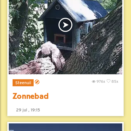
976x
85x
Steenuil
Zonnebad
29 jul , 19:15