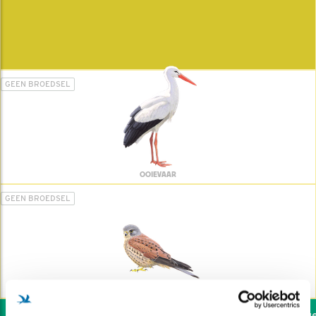
GEEN BROEDSEL
OOIEVAAR
GEEN BROEDSEL
TORENVALK
Wil jij ook de vogel