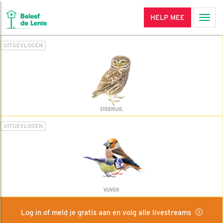
HELP MEE
Men
UITGEVLOGEN
STEENUIL
UITGEVLOGEN
VIJVER
Log in of meld je gratis aan en volg alle livestreams