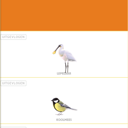
UITGEVLOGEN
LEPELAAR
UITGEVLOGEN
KOOLMEES