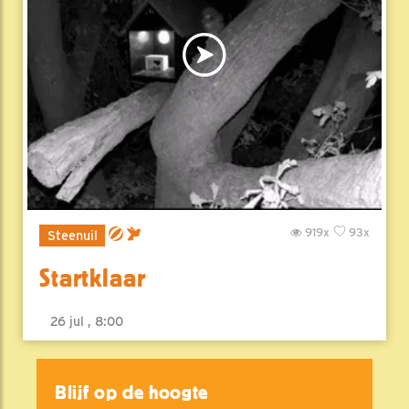
919x
93x
Steenuil
Startklaar
26 jul , 8:00
Blijf op de hoogte