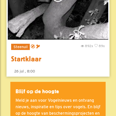
892x
89x
Steenuil
Startklaar
26 jul , 8:00
Blijf op de hoogte
Meld je aan voor Vogelnieuws en ontvang
nieuws, inspiratie en tips over vogels. En blijf
op de hoogte van beschermingsprojecten en