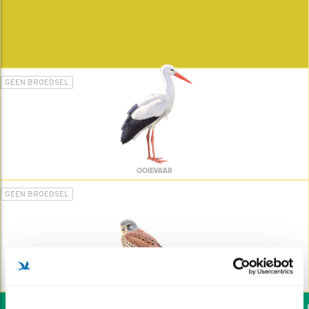
GEEN BROEDSEL
OOIEVAAR
GEEN BROEDSEL
TORENVALK
Wil jij ook de vogels he