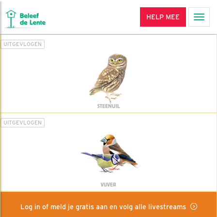
HELP MEE
Men
UITGEVLOGEN
STEENUIL
UITGEVLOGEN
VIJVER
Log in of meld je gratis aan en volg alle livestreams