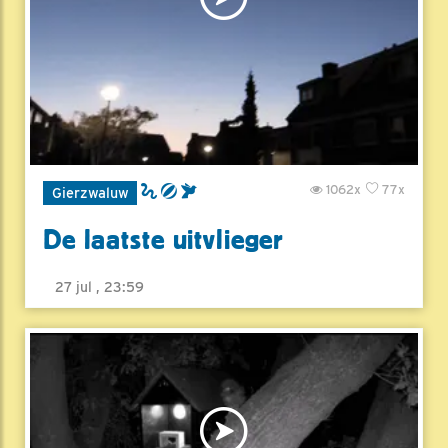
1062x
77x
Gierzwaluw
De laatste uitvlieger
27 jul , 23:59