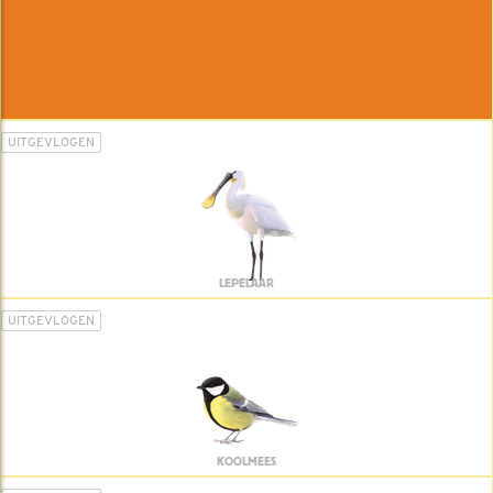
UITGEVLOGEN
LEPELAAR
UITGEVLOGEN
KOOLMEES