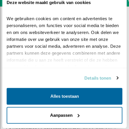
Deze website maakt gebruik van cookies
We gebruiken cookies om content en advertenties te 
personaliseren, om functies voor social media te bieden 
en om ons websiteverkeer te analyseren. Ook delen we 
informatie over uw gebruik van onze site met onze 
partners voor social media, adverteren en analyse. Deze 
partners kunnen deze gegevens combineren met andere 
informatie die u aan ze heeft verstrekt of die ze hebben 
verzameld op basis van uw gebruik van hun services.
Details tonen
Alles toestaan
DEEL DIT FILMPJE
Een klein uitstapje
Aanpassen