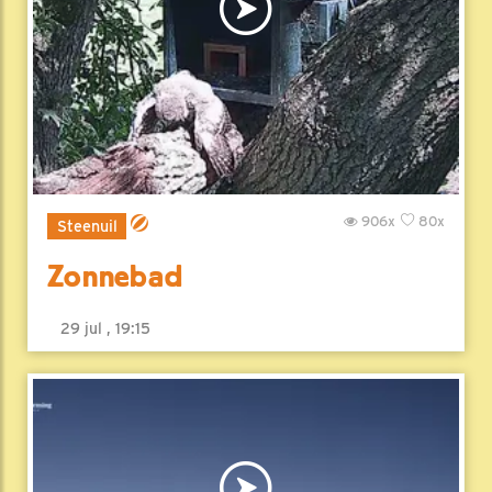
906x
80x
Steenuil
Zonnebad
29 jul , 19:15