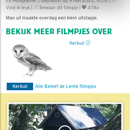
Ed Hoogkamer | Geplaatst op 9 mei 2022, 10:53 |
Vind ik leuk
|
Bewaar dit filmpje
|
478x
Man uil maakte overdag een klein uitstapje.
BEKIJK MEER FILMPJES OVER
Kerkuil
Kerkuil
Alle Beleef de Lente filmpjes