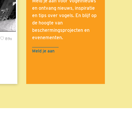
Meld je aan voor Vogelnieuws
en ontvang nieuws, inspiratie
en tips over vogels. En blijf op
de hoogte van
beschermingsprojecten en
evenementen.
89x
Meld je aan