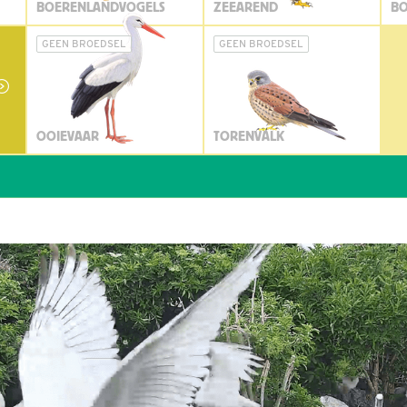
BOERENLANDVOGELS
ZEEAREND
BO
GEEN BROEDSEL
GEEN BROEDSEL
OOIEVAAR
TORENVALK