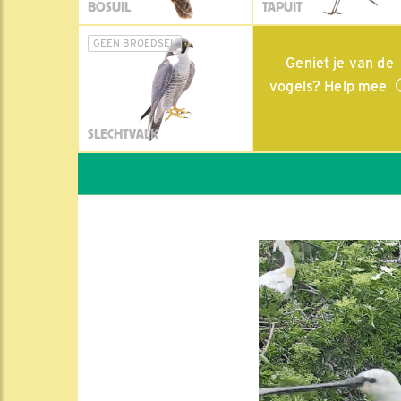
BOSUIL
TAPUIT
GEEN BROEDSEL
Geniet je van de
vogels? Help mee
SLECHTVALK