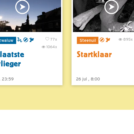
77x
895x
zwaluw
Steenuil
1064x
laatste
Startklaar
vlieger
 , 23:59
26 jul , 8:00