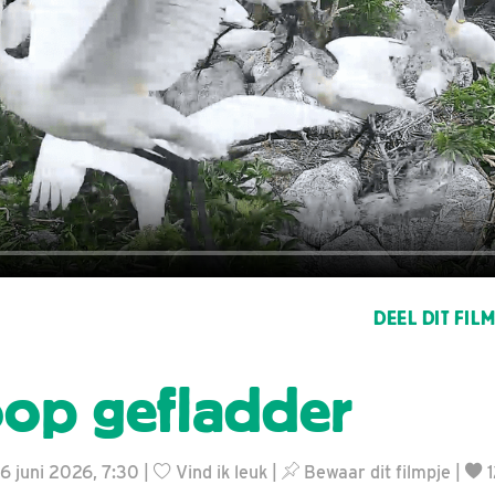
DEEL DIT FIL
op gefladder
16 juni 2026, 7:30 |
Vind ik leuk
|
Bewaar dit filmpje
|
1