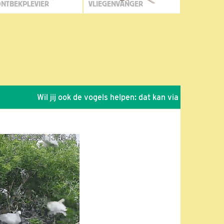
NTBEKPLEVIER
VLIEGENVANGER
Wil jij ook de vogels helpen: dat kan via de link!
*
Sei