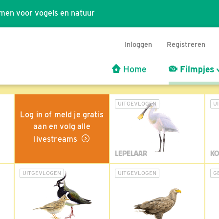
men voor vogels en natuur
Inloggen
Registreren
Home
Filmpjes
UITGEVLOGEN
U
Log in of meld je gratis
aan en volg alle
livestreams
LEPELAAR
KO
UITGEVLOGEN
UITGEVLOGEN
G