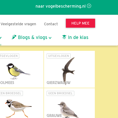
naar vogelbescherming.nl
HELP MEE
Veelgestelde vragen
Contact
Blogs & vlogs
In de klas
ITGEVLOGEN
UITGEVLOGEN
OLMEES
GIERZWALUW
EEN BROEDSEL
GEEN BROEDSEL
GRAUWE