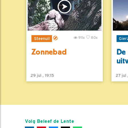
911x
80x
Steenuil
Gier
Zonnebad
De 
uit
29 jul , 19:15
27 jul
Volg Beleef de Lente