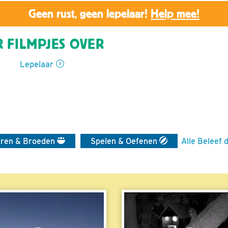
Geen rust, geen lepelaar!
Help mee!
 FILMPJES OVER
Lepelaar
eren & Broeden
Spelen & Oefenen
Alle Beleef 