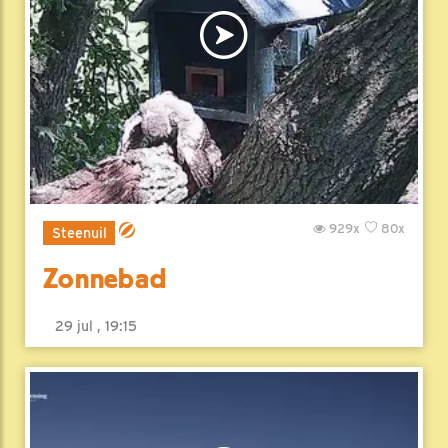
929x
80x
Steenuil
Zonnebad
29 jul , 19:15