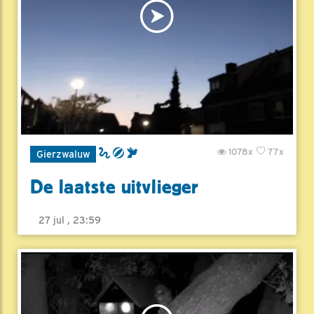
1078x
77x
Gierzwaluw
De laatste uitvlieger
27 jul , 23:59