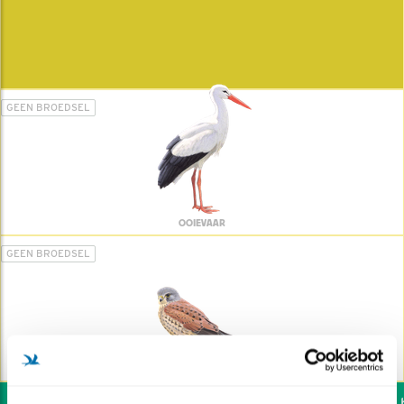
GEEN BROEDSEL
OOIEVAAR
GEEN BROEDSEL
TORENVALK
Wil jij ook de vogels he