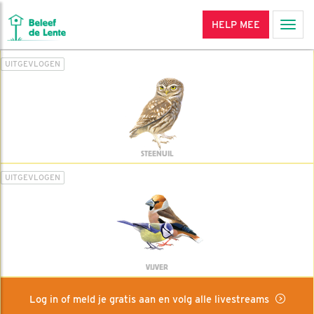
HELP MEE
Men
UITGEVLOGEN
STEENUIL
UITGEVLOGEN
VIJVER
Log in of meld je gratis aan en volg alle livestreams