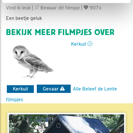
Ed Hoogkamer | Geplaatst op 4 maart 2021, 9:57 |
Vind ik leuk
|
Bewaar dit filmpje
|
907x
Een beetje geluk
BEKIJK MEER FILMPJES OVER
Kerkuil
Kerkuil
Gevaar
Alle Beleef de Lente
filmpjes