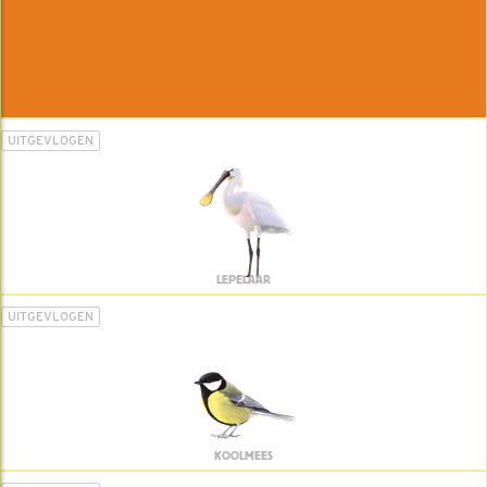
UITGEVLOGEN
LEPELAAR
UITGEVLOGEN
KOOLMEES