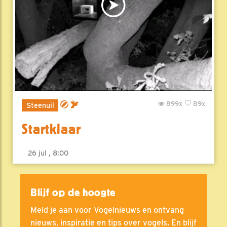
899x
89x
Steenuil
Startklaar
26 jul , 8:00
Blijf op de hoogte
Meld je aan voor Vogelnieuws en ontvang
nieuws, inspiratie en tips over vogels. En blijf