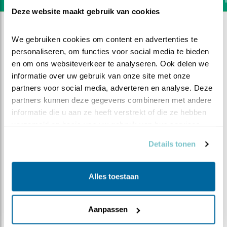
Deze website maakt gebruik van cookies
We gebruiken cookies om content en advertenties te 
personaliseren, om functies voor social media te bieden 
en om ons websiteverkeer te analyseren. Ook delen we 
informatie over uw gebruik van onze site met onze 
partners voor social media, adverteren en analyse. Deze 
partners kunnen deze gegevens combineren met andere 
informatie die u aan ze heeft verstrekt of die ze hebben 
verzameld op basis van uw gebruik van hun services.
Details tonen
DEEL DIT FILMPJE
Alles toestaan
Een gelukkige pimpelmees
Aanpassen