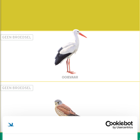
GEEN BROEDSEL
OOIEVAAR
GEEN BROEDSEL
TORENVALK
Wil jij ook de vogels he