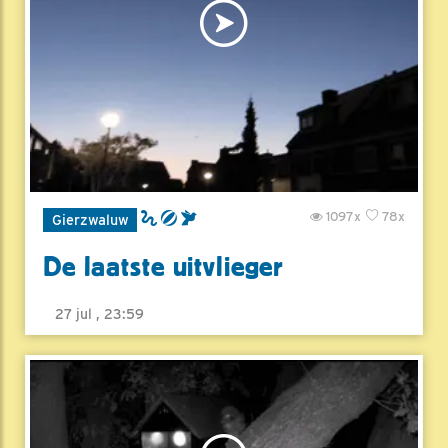
1097x
78x
Gierzwaluw
De laatste uitvlieger
27 jul , 23:59