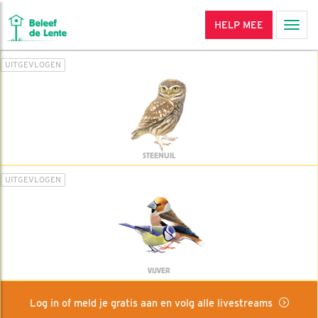
HELP MEE
Men
UITGEVLOGEN
STEENUIL
UITGEVLOGEN
VIJVER
Log in of meld je gratis aan en volg alle livestreams