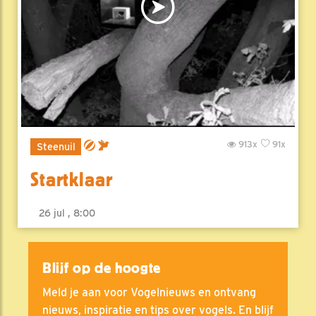
913x
91x
Steenuil
Startklaar
26 jul , 8:00
Blijf op de hoogte
Meld je aan voor Vogelnieuws en ontvang
nieuws, inspiratie en tips over vogels. En blijf