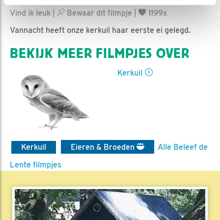
Ed Hoogkamer | Geplaatst op 28 maart 2019, 2:30 |
Vind ik leuk
|
Bewaar dit filmpje
|
1199x
Vannacht heeft onze kerkuil haar eerste ei gelegd.
BEKIJK MEER FILMPJES OVER
Kerkuil
Kerkuil
Eieren & Broeden
Alle Beleef de
Lente filmpjes