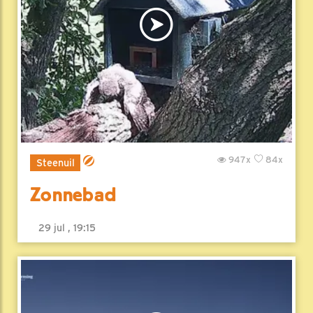
947x
84x
Steenuil
Zonnebad
29 jul , 19:15