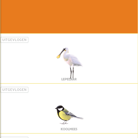
UITGEVLOGEN
LEPELAAR
UITGEVLOGEN
KOOLMEES