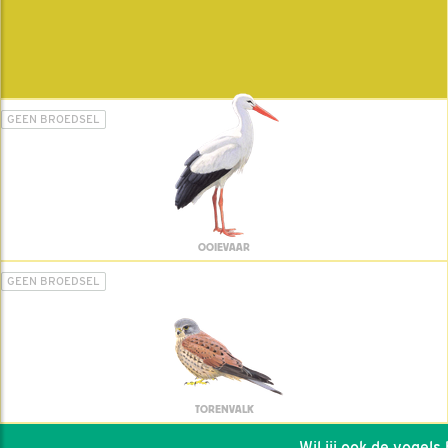
GEEN BROEDSEL
OOIEVAAR
GEEN BROEDSEL
TORENVALK
Wil jij ook de vogels he