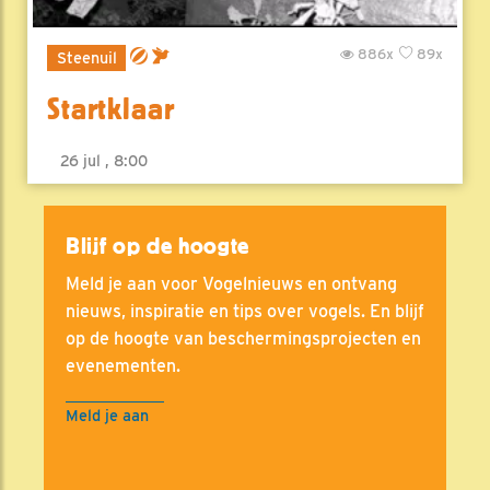
886x
89x
Steenuil
Startklaar
26 jul , 8:00
Blijf op de hoogte
Meld je aan voor Vogelnieuws en ontvang
nieuws, inspiratie en tips over vogels. En blijf
op de hoogte van beschermingsprojecten en
evenementen.
Meld je aan