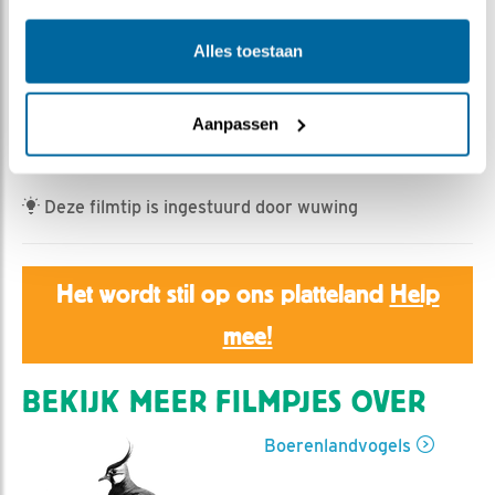
Romke Visser | Geplaatst op 30 mei 2023, 7:05 |
Vind ik leuk
|
Bewaar dit filmpje
|
342x
Alles toestaan
We moesten lang wachten voor we een duidelijker eerst
blik konden werpen op de scholekster kuikens.
Aanpassen
Pas vanmorgen vroeg waren de eersten te zien
Deze filmtip is ingestuurd door wuwing
Het wordt stil op ons platteland
Help
mee!
BEKIJK MEER FILMPJES OVER
Boerenlandvogels