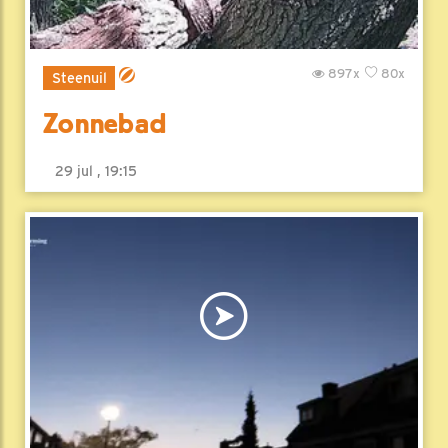
897x
80x
Steenuil
Zonnebad
29 jul , 19:15