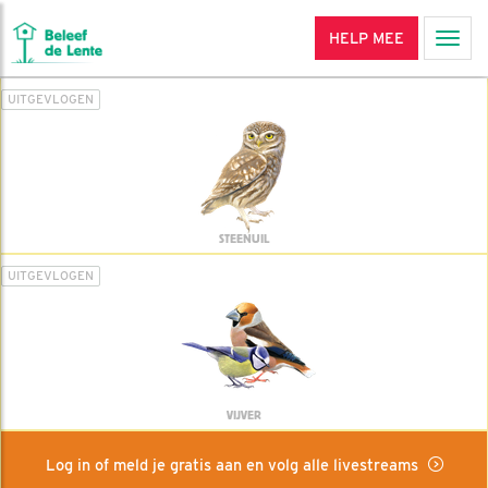
HELP MEE
Men
UITGEVLOGEN
STEENUIL
UITGEVLOGEN
VIJVER
Log in of meld je gratis aan en volg alle livestreams