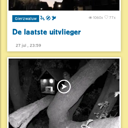
1060x
77x
Gierzwaluw
De laatste uitvlieger
27 jul , 23:59