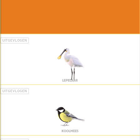
UITGEVLOGEN
LEPELAAR
UITGEVLOGEN
KOOLMEES