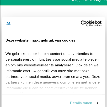
Deze website maakt gebruik van cookies
We gebruiken cookies om content en advertenties te 
personaliseren, om functies voor social media te bieden 
en om ons websiteverkeer te analyseren. Ook delen we 
informatie over uw gebruik van onze site met onze 
partners voor social media, adverteren en analyse. Deze 
DEEL DIT FILMPJE
partners kunnen deze gegevens combineren met andere 
informatie die u aan ze heeft verstrekt of die ze hebben 
verzameld op basis van uw gebruik van hun services.
Een eerste blik
Details tonen