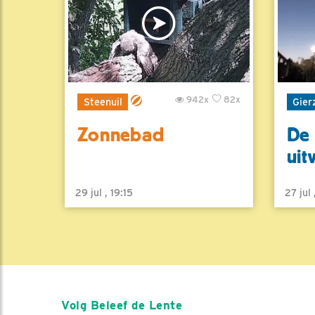
942x
82x
Steenuil
Gier
Zonnebad
De 
uit
29 jul , 19:15
27 jul
Volg Beleef de Lente