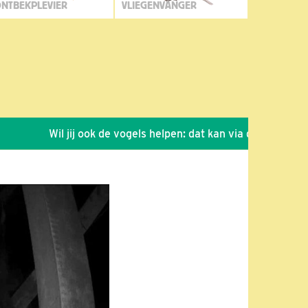
NTBEKPLEVIER
VLIEGENVANGER
Wil jij ook de vogels helpen: dat kan via de link!
*
Sei