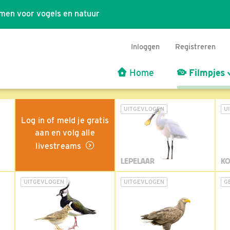
men voor vogels en natuur
Inloggen
Registreren
Home
Filmpjes
UITGEVLOGEN
U
Log in of meld je gratis
aan en volg alle
livestreams
LEPELAAR
KO
UITGEVLOGEN
UITGEVLOGEN
G