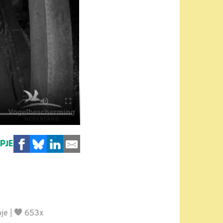
MPJE
pje
|
653x