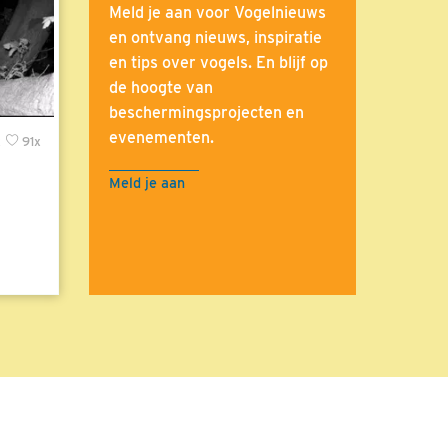
Meld je aan voor Vogelnieuws
en ontvang nieuws, inspiratie
en tips over vogels. En blijf op
de hoogte van
beschermingsprojecten en
evenementen.
x
91x
Meld je aan