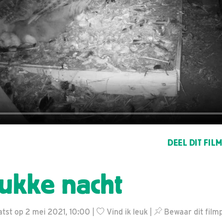
DEEL DIT FIL
ukke nacht
tst op 2 mei 2021, 10:00 |
Vind ik leuk
|
Bewaar dit film