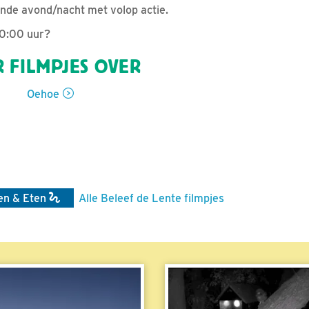
nde avond/nacht met volop actie.
00:00 uur?
 FILMPJES OVER
Oehoe
en & Eten
Alle Beleef de Lente filmpjes