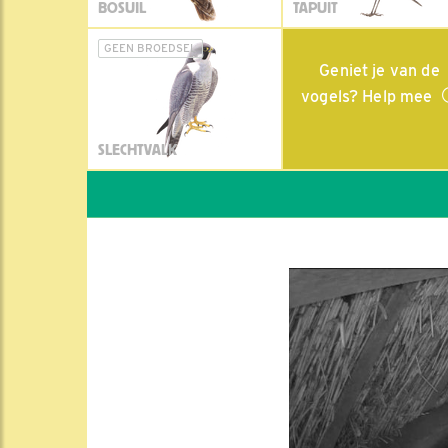
BOSUIL
TAPUIT
GEEN BROEDSEL
Geniet je van de
vogels? Help mee
SLECHTVALK