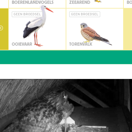
BOERENLANDVOGELS
ZEEAREND
BO
GEEN BROEDSEL
GEEN BROEDSEL
OOIEVAAR
TORENVALK