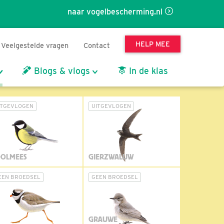
naar vogelbescherming.nl
HELP MEE
Veelgestelde vragen
Contact
Blogs & vlogs
In de klas
ITGEVLOGEN
UITGEVLOGEN
OLMEES
GIERZWALUW
EEN BROEDSEL
GEEN BROEDSEL
GRAUWE