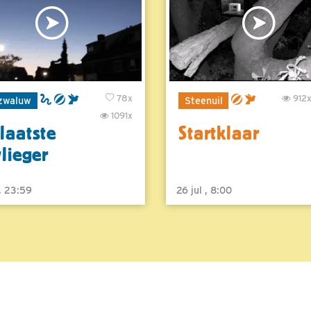
78x
912
zwaluw
Steenuil
1091x
laatste
Startklaar
vlieger
 , 23:59
26 jul , 8:00