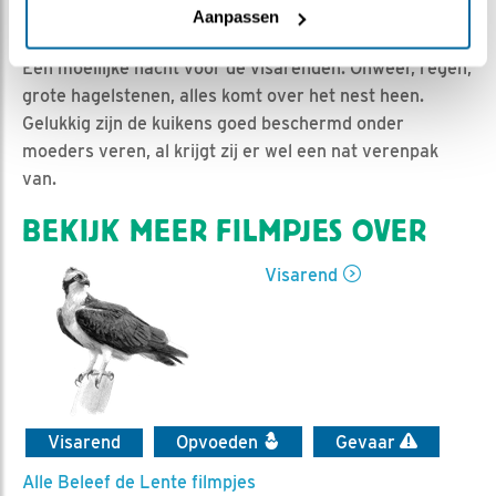
Sam Reitsma | Geplaatst op 20 juni 2021, 21:00 |
Aanpassen
Vind ik leuk
|
Bewaar dit filmpje
|
790x
Een moeilijke nacht voor de visarenden. Onweer, regen,
grote hagelstenen, alles komt over het nest heen.
Gelukkig zijn de kuikens goed beschermd onder
moeders veren, al krijgt zij er wel een nat verenpak
van.
BEKIJK MEER FILMPJES OVER
Visarend
Visarend
Opvoeden
Gevaar
Alle Beleef de Lente filmpjes