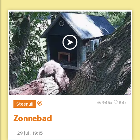
946x
84x
Steenuil
Zonnebad
29 jul , 19:15