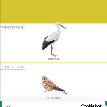
GEEN BROEDSEL
OOIEVAAR
GEEN BROEDSEL
TORENVALK
Wil jij ook de vogels hel