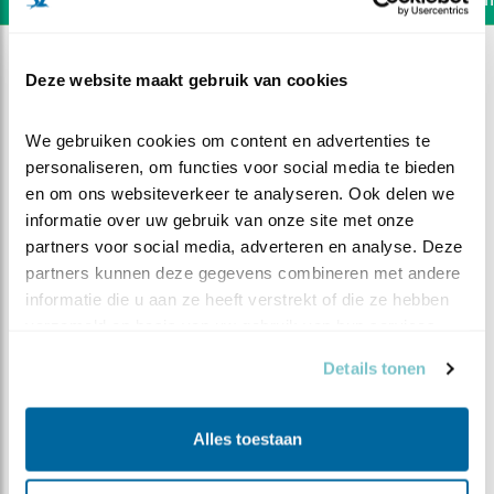
Deze website maakt gebruik van cookies
We gebruiken cookies om content en advertenties te 
personaliseren, om functies voor social media te bieden 
en om ons websiteverkeer te analyseren. Ook delen we 
informatie over uw gebruik van onze site met onze 
partners voor social media, adverteren en analyse. Deze 
partners kunnen deze gegevens combineren met andere 
informatie die u aan ze heeft verstrekt of die ze hebben 
verzameld op basis van uw gebruik van hun services.
Details tonen
DEEL DIT FILMPJE
Een dreigende nacht
Alles toestaan