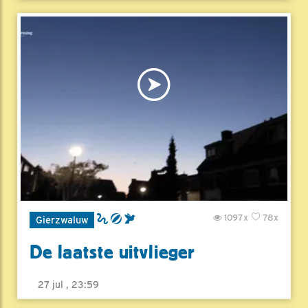
1097x
78x
Gierzwaluw
De laatste uitvlieger
27 jul , 23:59