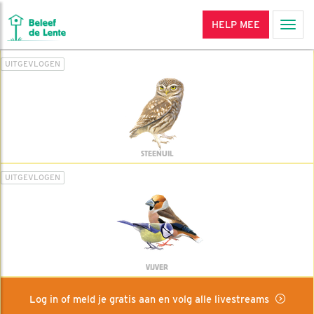
HELP MEE
Men
UITGEVLOGEN
STEENUIL
UITGEVLOGEN
VIJVER
Log in of meld je gratis aan en volg alle livestreams