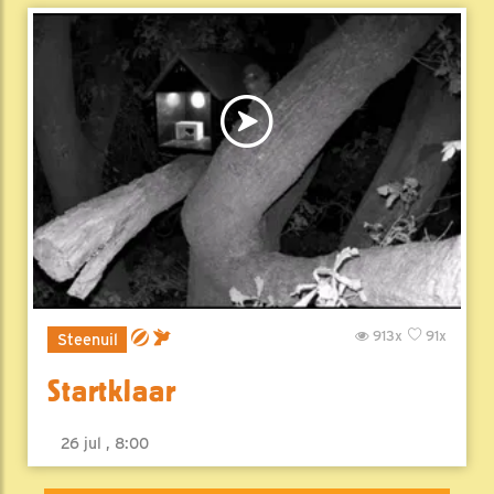
913x
91x
Steenuil
Startklaar
26 jul , 8:00