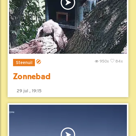
950x
84x
Steenuil
Zonnebad
29 jul , 19:15