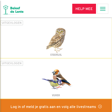
HELP MEE
Men
UITGEVLOGEN
STEENUIL
UITGEVLOGEN
VIJVER
Log in of meld je gratis aan en volg alle livestreams