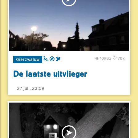
1098x
78x
Gierzwaluw
De laatste uitvlieger
27 jul , 23:59