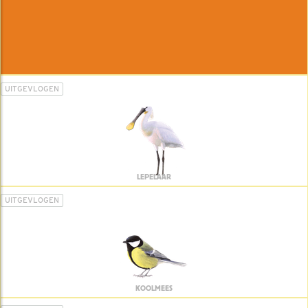
UITGEVLOGEN
LEPELAAR
UITGEVLOGEN
KOOLMEES