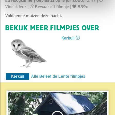
Ed Hoogkamer | Geplaatst op 13 juli 2020, 10:47 |
Vind ik leuk
|
Bewaar dit filmpje
|
889x
Voldoende muizen deze nacht.
BEKIJK MEER FILMPJES OVER
Kerkuil
Kerkuil
Alle Beleef de Lente filmpjes