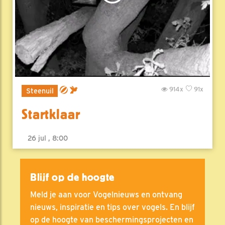
914x
91x
Steenuil
Startklaar
26 jul , 8:00
Blijf op de hoogte
Meld je aan voor Vogelnieuws en ontvang
nieuws, inspiratie en tips over vogels. En blijf
op de hoogte van beschermingsprojecten en