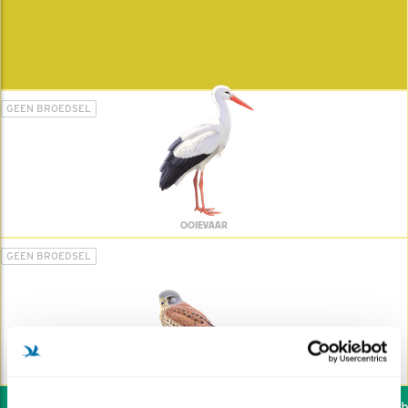
GEEN BROEDSEL
OOIEVAAR
GEEN BROEDSEL
TORENVALK
Wil jij ook de vogels he