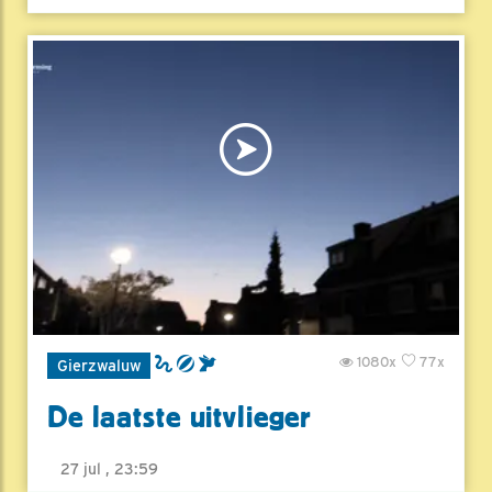
1080x
77x
Gierzwaluw
De laatste uitvlieger
27 jul , 23:59