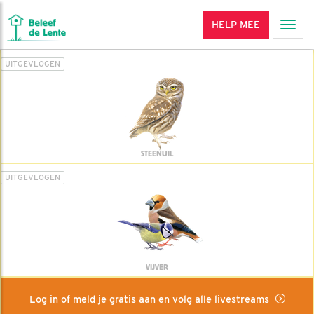
HELP MEE
Men
UITGEVLOGEN
STEENUIL
UITGEVLOGEN
VIJVER
Log in of meld je gratis aan en volg alle livestreams