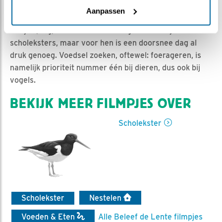
Nina de Rooij | Geplaatst op 22 april 2023, 9:11 |
Vind
Aanpassen
ik leuk
|
Bewaar dit filmpje
|
376x
Er lijkt (nog) niet zo heel veel te gebeuren bij de
scholeksters, maar voor hen is een doorsnee dag al
druk genoeg. Voedsel zoeken, oftewel: foerageren, is
namelijk prioriteit nummer één bij dieren, dus ook bij
vogels.
BEKIJK MEER FILMPJES OVER
Scholekster
Scholekster
Nestelen
Voeden & Eten
Alle Beleef de Lente filmpjes