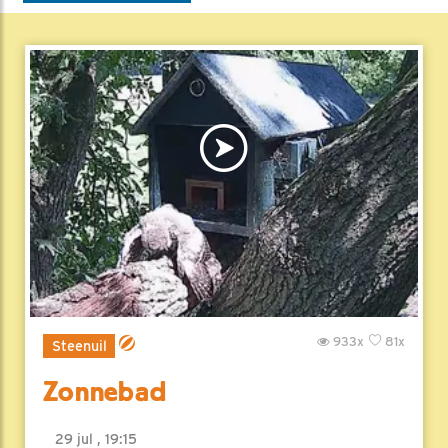
933x
81x
Steenuil
Zonnebad
29 jul , 19:15