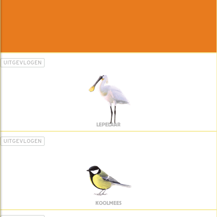
UITGEVLOGEN
LEPELAAR
UITGEVLOGEN
KOOLMEES