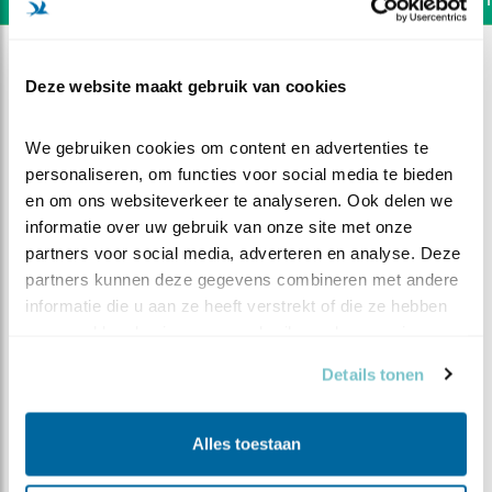
Deze website maakt gebruik van cookies
We gebruiken cookies om content en advertenties te 
personaliseren, om functies voor social media te bieden 
en om ons websiteverkeer te analyseren. Ook delen we 
informatie over uw gebruik van onze site met onze 
partners voor social media, adverteren en analyse. Deze 
partners kunnen deze gegevens combineren met andere 
informatie die u aan ze heeft verstrekt of die ze hebben 
verzameld op basis van uw gebruik van hun services.
DEEL DIT FILMPJE
Details tonen
Een doorsnee dag
Alles toestaan