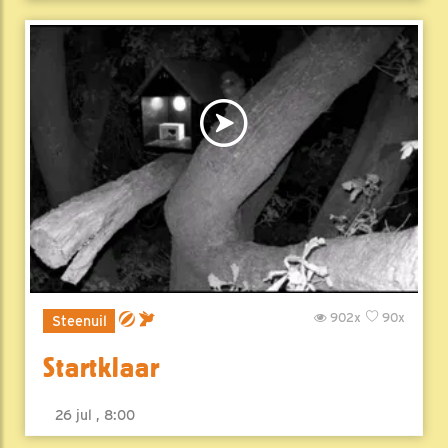
902x
90x
Steenuil
Startklaar
26 jul , 8:00