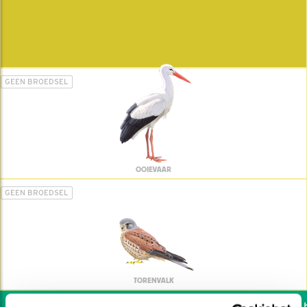
GEEN BROEDSEL
OOIEVAAR
GEEN BROEDSEL
TORENVALK
Wil jij ook de vogels he