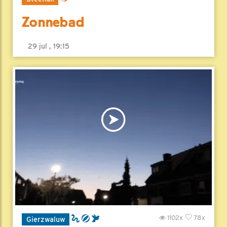
Zonnebad
29 jul , 19:15
1102x
78x
Gierzwaluw