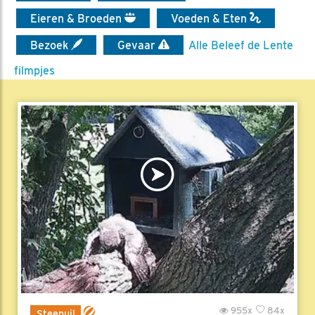
Eieren & Broeden
Voeden & Eten
Bezoek
Gevaar
Alle Beleef de Lente
filmpjes
955x
84x
Steenuil