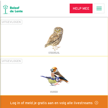
HELP MEE
Men
UITGEVLOGEN
STEENUIL
UITGEVLOGEN
VIJVER
Log in of meld je gratis aan en volg alle livestreams