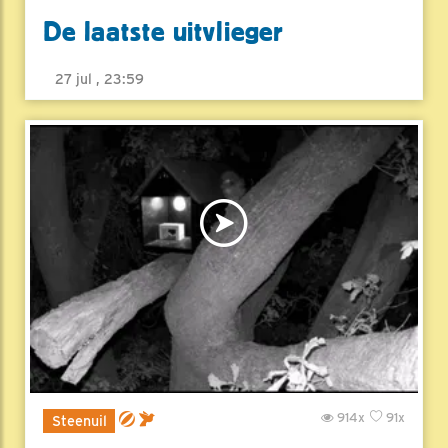
De laatste uitvlieger
27 jul , 23:59
914x
91x
Steenuil