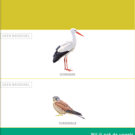
GEEN BROEDSEL
OOIEVAAR
GEEN BROEDSEL
TORENVALK
Wil jij ook de vogels h