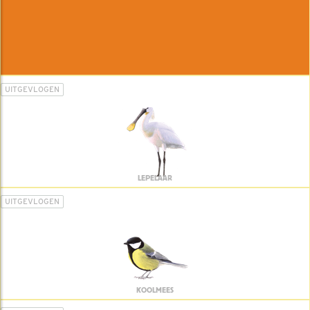
UITGEVLOGEN
LEPELAAR
UITGEVLOGEN
KOOLMEES