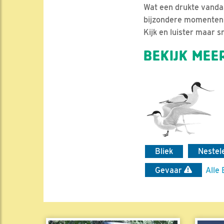
Wat een drukte vanda
bijzondere momenten 
Kijk en luister maar sn
BEKIJK MEER
Bliek
Nestel
Gevaar
Alle 