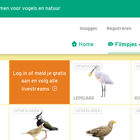
men voor vogels en natuur
Inloggen
Registreren
Home
Filmpjes
UITGEVLOGEN
U
Log in of meld je gratis
aan en volg alle
livestreams
LEPELAAR
KO
UITGEVLOGEN
UITGEVLOGEN
G