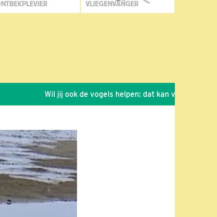
NTBEKPLEVIER
VLIEGENVANGER
Wil jij ook de vogels helpen: dat kan via de link!
*
S