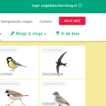
naar vogelbescherming.nl
HELP MEE
Veelgestelde vragen
Contact
Blogs & vlogs
In de klas
ITGEVLOGEN
UITGEVLOGEN
OLMEES
GIERZWALUW
EEN BROEDSEL
GEEN BROEDSEL
GRAUWE