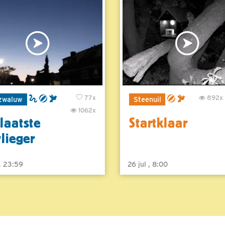
77x
892x
zwaluw
Steenuil
1062x
laatste
Startklaar
vlieger
 , 23:59
26 jul , 8:00