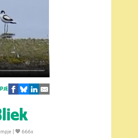
MPJE
liek
lmpje
|
666x