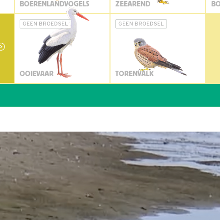
BOERENLANDVOGELS
ZEEAREND
BO
GEEN BROEDSEL
GEEN BROEDSEL
OOIEVAAR
TORENVALK