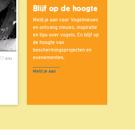
Blijf op de hoogte
Meld je aan voor Vogelnieuws
en ontvang nieuws, inspiratie
en tips over vogels. En blijf op
de hoogte van
beschermingsprojecten en
evenementen.
89x
Meld je aan