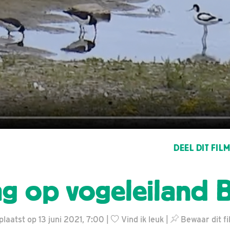
DEEL DIT FIL
g op vogeleiland B
laatst op 13 juni 2021, 7:00 |
Vind ik leuk
|
Bewaar dit fi