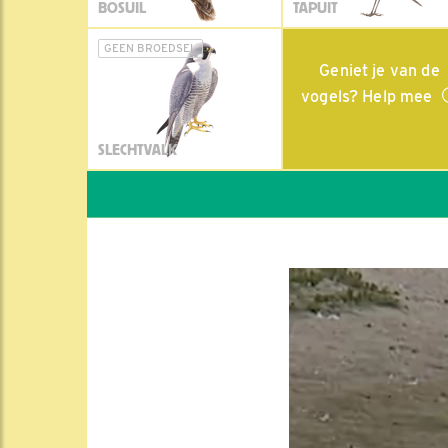
BOSUIL
TAPUIT
GEEN BROEDSEL
Geniet je van de
vogels? Help mee
SLECHTVALK