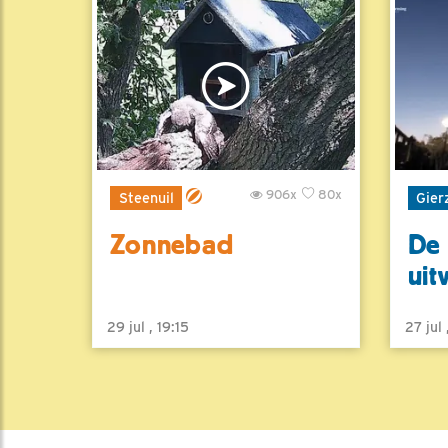
906x
80x
Steenuil
Gier
Zonnebad
De 
uit
29 jul , 19:15
27 jul