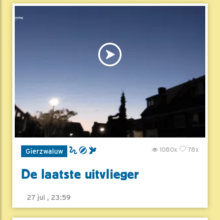
1080x
78x
Gierzwaluw
De laatste uitvlieger
27 jul , 23:59