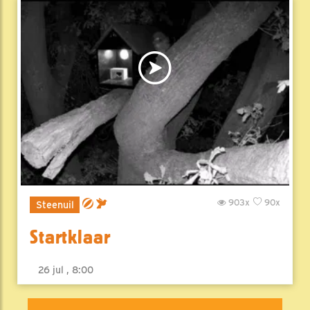
903x
90x
Steenuil
Startklaar
26 jul , 8:00