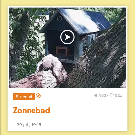
933x
82x
Steenuil
Zonnebad
29 jul , 19:15