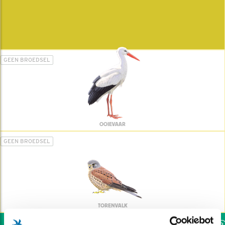
GEEN BROEDSEL
OOIEVAAR
GEEN BROEDSEL
TORENVALK
Wil jij ook de vogels helpen: dat kan via de link!