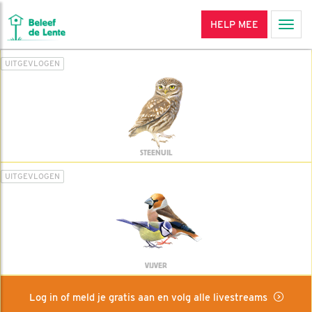
HELP MEE
Men
UITGEVLOGEN
STEENUIL
UITGEVLOGEN
VIJVER
Log in of meld je gratis aan en volg alle livestreams