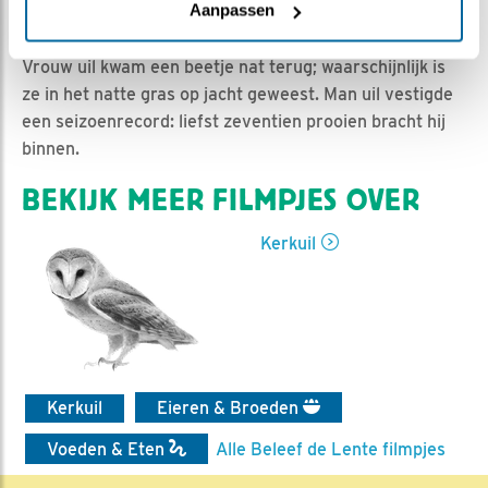
Ed Hoogkamer | Geplaatst op 31 mei 2021, 10:49 |
Aanpassen
Vind ik leuk
|
Bewaar dit filmpje
|
657x
Vrouw uil kwam een beetje nat terug; waarschijnlijk is
ze in het natte gras op jacht geweest. Man uil vestigde
een seizoenrecord: liefst zeventien prooien bracht hij
binnen.
BEKIJK MEER FILMPJES OVER
Kerkuil
Kerkuil
Eieren & Broeden
Voeden & Eten
Alle Beleef de Lente filmpjes