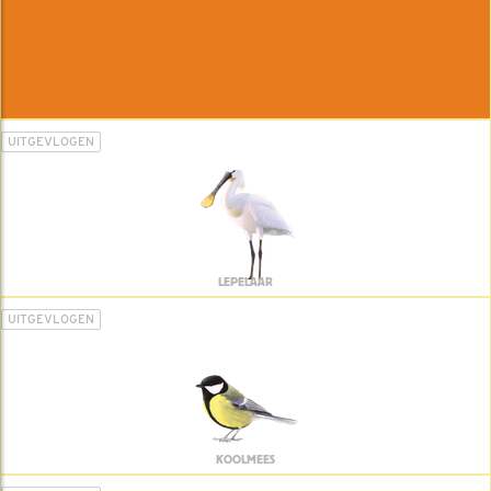
UITGEVLOGEN
LEPELAAR
UITGEVLOGEN
KOOLMEES